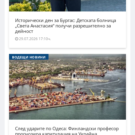
Исторически ден за Бургас: Детската болница
„Света Анастасия“ получи разрешително за
дейност
29.07.2026 17:10ч.
ВОДЕЩИ НОВИНИ
След ударите по Одеса: Финландски професор
прогнозира капитулация на Украйна