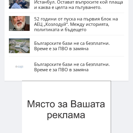
Истанбул. Остават въпросите кой плаща
и каква е целта на пътуването.
52 години от пуска на първия блок на
АЕЦ „Козлодуй“. Между историята,
политиката и бъдещето
Българските бази не са безплатни.
Време е за ПВО в замяна
Българските бази не са безплатни.
Време е за ПВО в замяна