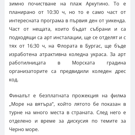
зимно почистване на плаж Аркутино. То е
планирано от 10:30 ч, но то е само част от
интересната програма в първия ден от уикенда.
Част от нещата, които бъдат събрани и са
подходящи са арт инсталации, ще се отделят и с
тях от 16:30 ч, на Флората в Бургас, ще бъде
изработена атрактивна коледна украса. За арт
работилницата в Морската градина
организаторите са предвидили коледен дрес
код.
Финалът е безплатната прожекция на филма
„Море на вятъра“, който лятото бе показан в
турне на много места в страната. След него е
отделено и време за дискусия по темите за
Черно море.