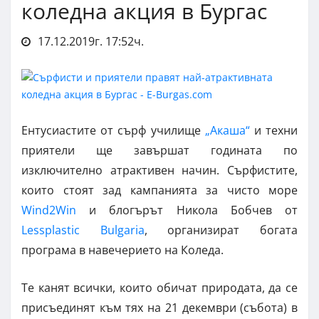
коледна акция в Бургас
17.12.2019г. 17:52ч.
Ентусиастите от сърф училище
„Акаша“
и техни
приятели ще завършат годината по
изключително атрактивен начин. Сърфистите,
които стоят зад кампанията за чисто море
Wind2Win
и блогърът Никола Бобчев от
Lessplastic Bulgaria
, организират богата
програма в навечерието на Коледа.
Те канят всички, които обичат природата, да се
присъединят към тях на 21 декември (събота) в