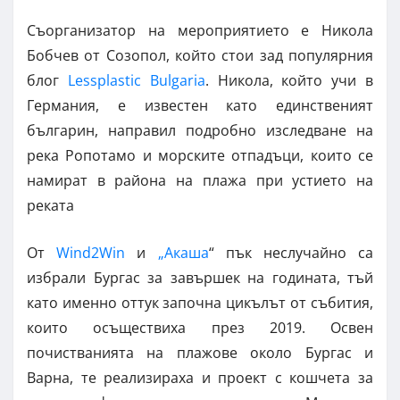
Съорганизатор на мероприятието е Никола
Бобчев от Созопол, който стои зад популярния
блог
Lessplastic Bulgaria
. Никола, който учи в
Германия, е известен като единственият
българин, направил подробно изследване на
река Ропотамо и морските отпадъци, които се
намират в района на плажа при устието на
реката
От
Wind2Win
и
„Акаша
“ пък неслучайно са
избрали Бургас за завършек на годината, тъй
като именно оттук започна цикълът от събития,
които осъществиха през 2019. Освен
почистванията на плажове около Бургас и
Варна, те реализираха и проект с кошчета за