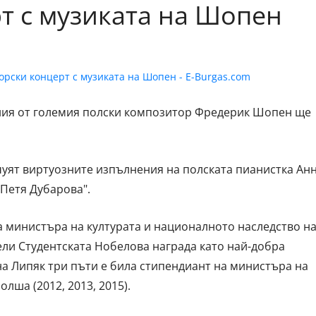
т с музиката на Шопен
ния от големия полски композитор Фредерик Шопен ще
.
чуят виртуозните изпълнения на полската пианистка Ан
"Петя Дубарова".
на министъра на културата и националното наследство н
ели Студентската Нобелова награда като най-добра
нна Липяк три пъти е била стипендиант на министъра на
лша (2012, 2013, 2015).