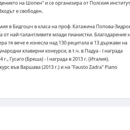
дението на Шопен" и се организира от Полския институ
Входът е свободен.
мия в Бидгошч в класа на проф. Катажина Попова-Зидро
на от най-талантливите млади пианистки. Благодарение 
а тя вече е изнесла над 130 рецитала в 13 държави на
народни клавирни конкурси, в т.ч. в Падуа - I награда
 г., Гусаго (Бреша) - I награда в 2013 г. (Италия).
с във Варшава (2013 r.) и на "Fausto Zadra" Piano