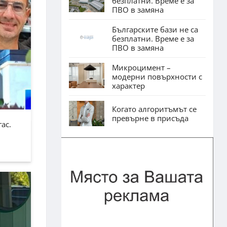
безплатни. Време е за
ПВО в замяна
Българските бази не са
безплатни. Време е за
ПВО в замяна
Микроцимент –
модерни повърхности с
характер
Когато алгоритъмът се
превърне в присъда
ас.