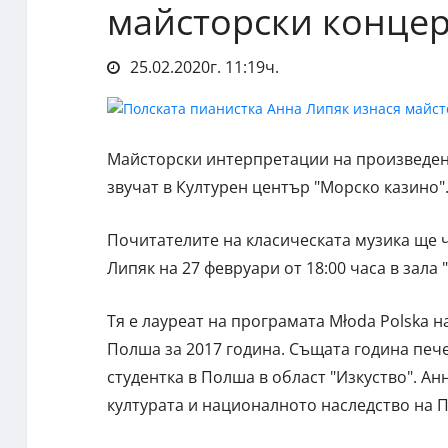
майсторски концер
25.02.2020г. 11:19ч.
Майсторски интерпретации на произведе
звучат в Културен център "Морско казино"
Почитателите на класическата музика ще 
Липяк на 27 февруари от 18:00 часа в зала 
Тя е лауреат на програмата Młoda Polska 
Полша за 2017 година. Същата година печ
студентка в Полша в област "Изкуство". А
културата и националното наследство на По