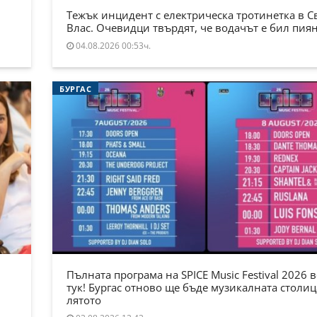
Тежък инцидент с електрическа тротинетка в С
Влас. Очевидци твърдят, че водачът е бил пия
04.08.2026 00:53ч.
БУРГАС
Пълната програма на SPICE Music Festival 2026 в
тук! Бургас отново ще бъде музикалната столиц
лятото