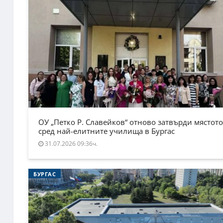
ОУ „Петко Р. Славейков“ отново затвърди мястото
сред най-елитните училища в Бургас
31.07.2026 09:36ч.
БУРГАС