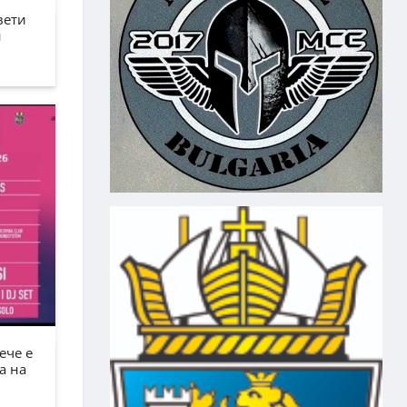
вети
н
ече е
а на