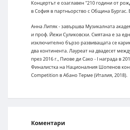
Концертът е озаглавен "210 години от рож
в София в партньорство с Община Бургас. 
Aнна Липяк - завършва Музикалната акаде
и проф. Йежи Суликовски. Смятана е за ед
изключително бързо развиващата се кариер
два континента. Лауреат на двадесет между
през 2016 г., Пиове ди Сако - І награда в 2014
Финалистка на Националния Шопенов конкур
Competition в Абано Терме (Италия, 2018).
Коментари