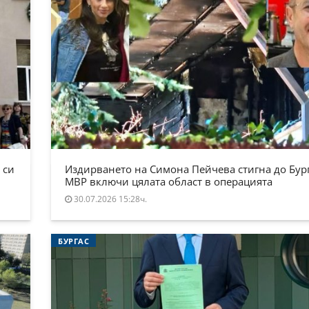
 си
Издирването на Симона Пейчева стигна до Бург
МВР включи цялата област в операцията
30.07.2026 15:28ч.
БУРГАС