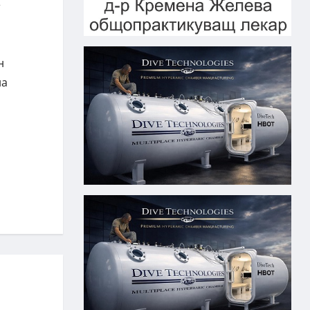
т
н
на