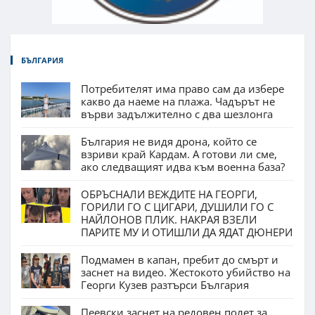
БЪЛГАРИЯ
Потребителят има право сам да избере
какво да наеме на плажа. Чадърът не
върви задължително с два шезлонга
България не видя дрона, който се
взриви край Кардам. А готови ли сме,
ако следващият идва към военна база?
ОБРЪСНАЛИ ВЕЖДИТЕ НА ГЕОРГИ,
ГОРИЛИ ГО С ЦИГАРИ, ДУШИЛИ ГО С
НАЙЛОНОВ ПЛИК. НАКРАЯ ВЗЕЛИ
ПАРИТЕ МУ И ОТИШЛИ ДА ЯДАТ ДЮНЕРИ
Подмамен в капан, пребит до смърт и
заснет на видео. Жестокото убийство на
Георги Кузев разтърси България
Пеевски заснет на редовен полет за