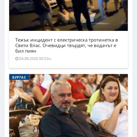
Тежък инцидент с електрическа тротинетка в
Свети Влас. Очевидци твърдят, че водачът е
бил пиян
04.08.2026 00:53ч.
БУРГАС