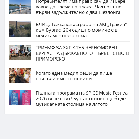
Потребителят има право сам да избере
какво да наеме на плажа. Чадърът не
върви задължително с два шезлонга
БЛИЦ: Тежка катастрофа на АМ „Тракия“
към Бургас, 20-годишно момиче е в
медикаментозна кома
ТРИУМФ ЗА ЯХТ КЛУБ ЧЕРНОМОРЕЦ
БУРГАС НА ДЪРЖАВНОТО ПЪРВЕНСТВО В
ПРИМОРСКО
Когато една медия реши да пише
присъди вместо новини
Пълната програма на SPICE Music Festival
2026 вече е тук! Бургас отново ще бъде
музикалната столица на лятото