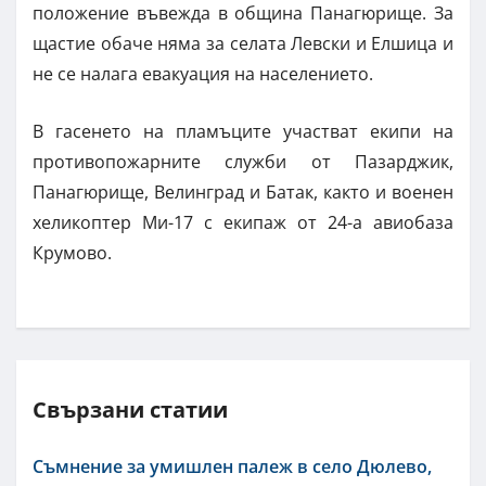
положение въвежда в община Панагюрище. За
щастие обаче няма за селата Левски и Елшица и
не се налага евакуация на населението.
В гасенето на пламъците участват екипи на
противопожарните служби от Пазарджик,
Панагюрище, Велинград и Батак, както и военен
хеликоптер Ми-17 с екипаж от 24-а авиобаза
Крумово.
Свързани статии
Съмнение за умишлен палеж в село Дюлево,