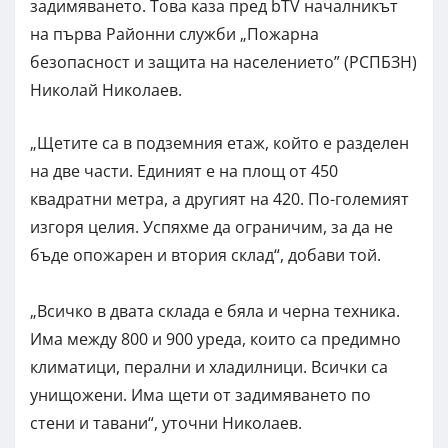
задимяването. Това каза пред bTV началникът
на първа Районни служби „Пожарна
безопасност и защита на населението” (РСПБЗН)
Николай Николаев.
„Щетите са в подземния етаж, който е разделен
на две части. Единият е на площ от 450
квадратни метра, а другият на 420. По-големият
изгоря целия. Успяхме да ограничим, за да не
бъде опожарен и втория склад“, добави той.
„Всичко в двата склада е бяла и черна техника.
Има между 800 и 900 уреда, които са предимно
климатици, перални и хладилници. Всички са
унищожени. Има щети от задимяването по
стени и тавани“, уточни Николаев.