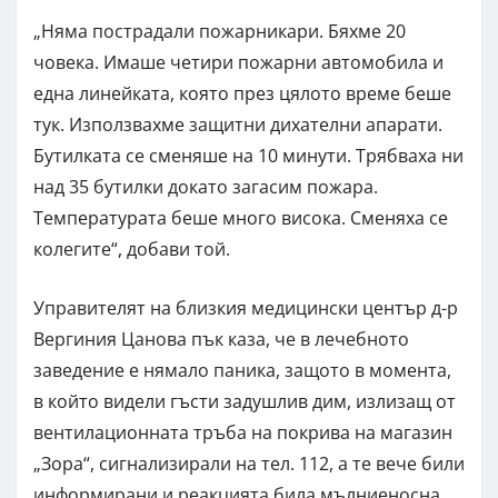
„Няма пострадали пожарникари. Бяхме 20
човека. Имаше четири пожарни автомобила и
една линейката, която през цялото време беше
тук. Използвахме защитни дихателни апарати.
Бутилката се сменяше на 10 минути. Трябваха ни
над 35 бутилки докато загасим пожара.
Температурата беше много висока. Сменяха се
колегите“, добави той.
Управителят на близкия медицински център д-р
Вергиния Цанова пък каза, че в лечебното
заведение е нямало паника, защото в момента,
в който видели гъсти задушлив дим, излизащ от
вентилационната тръба на покрива на магазин
„Зора“, сигнализирали на тел. 112, а те вече били
информирани и реакцията била мълниеносна.