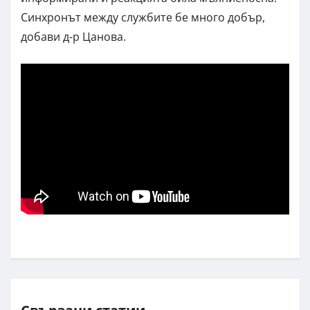
Синхронът между службите бе много добър,
добави д-р Цанова.