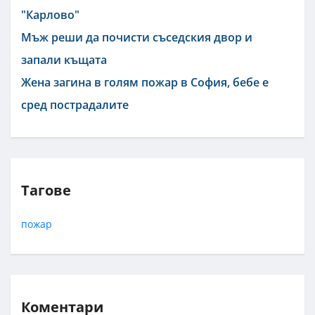
"Карлово"
Мъж реши да почисти съседския двор и
запали къщата
Жена загина в голям пожар в София, бебе е
сред пострадалите
Тагове
пожар
Коментари