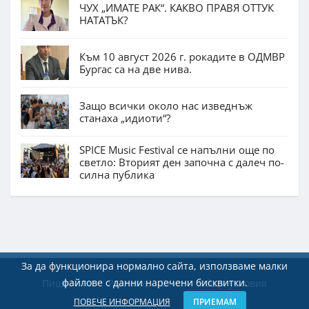
ЧУХ „ИМАТЕ РАК“. КАКВО ПРАВЯ ОТТУК
НАТАТЪК?
Към 10 август 2026 г. рокадите в ОДМВР
Бургас са на две нива.
Защо всички около нас изведнъж
станаха „идиоти“?
SPICE Music Festival се напълни още по
светло: Вторият ден започна с далеч по-
силна публика
За да функционира нормално сайта, използваме малки
файлове с данни наречени бисквитки.
Пишете ни
Реклама
Екип
Общи условия
ПОВЕЧЕ ИНФОРМАЦИЯ
ПРИЕМАМ