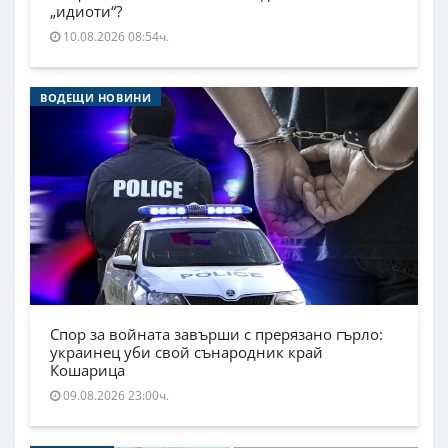
„идиоти“?
10.08.2026 08:54ч.
ВОДЕЩИ НОВИНИ
Спор за войната завърши с прерязано гърло:
украинец уби свой сънародник край
Кошарица
09.08.2026 23:00ч.