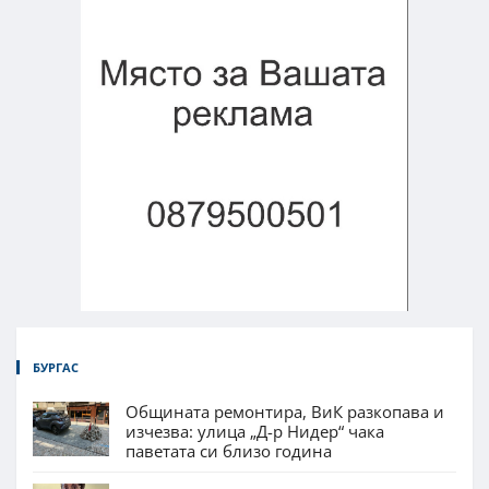
БУРГАС
Общината ремонтира, ВиК разкопава и
изчезва: улица „Д-р Нидер“ чака
паветата си близо година