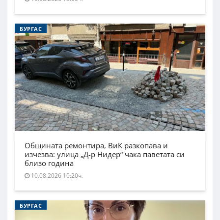
БУРГАС
Общината ремонтира, ВиК разкопава и
изчезва: улица „Д-р Нидер“ чака паветата си
близо година
10.08.2026 10:20ч.
БУРГАС