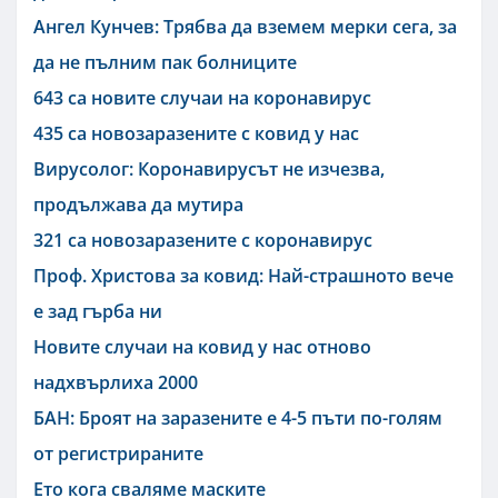
Ангел Кунчев: Трябва да вземем мерки сега, за
да не пълним пак болниците
643 са новите случаи на коронавирус
435 са новозаразените с ковид у нас
Вирусолог: Коронавирусът не изчезва,
продължава да мутира
321 са новозаразените с коронавирус
Проф. Христова за ковид: Най-страшното вече
е зад гърба ни
Новите случаи на ковид у нас отново
надхвърлиха 2000
БАН: Броят на заразените е 4-5 пъти по-голям
от регистрираните
Ето кога сваляме маските