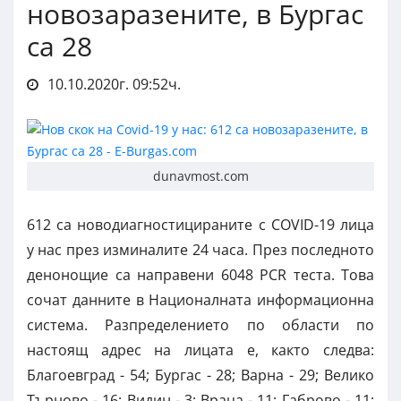
новозаразените, в Бургас
са 28
10.10.2020г. 09:52ч.
dunavmost.com
612 са новодиагностицираните с COVID-19 лица
у нас през изминалите 24 часа. През последното
денонощие са направени 6048 PCR теста. Това
сочат данните в Националната информационна
система. Разпределението по области по
настоящ адрес на лицата е, както следва:
Благоевград - 54; Бургас - 28; Варна - 29; Велико
Търново - 16; Видин - 3; Враца - 11; Габрово - 11;