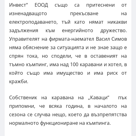
Инвест“ ЕООД също са притеснени от
изненадващото прекъсване на
електроподаването, тъй като нямат никакви
задължения към енергийното дружество.
Управителят на фирмата-наемател Васил Симов
няма обяснение за ситуацията и не знае защо е
спрян тока, но сподели, че в оставеният на
тъмно къмпинг, има над 100 каравани и хотел, в
който също има имущество и има риск от
кражби.
Собственик на каравана на „Каваци“ пък
припомни, че всяка година, в началото на
сезона се случва нещо, което да възпрепятства
нормалното функциониране на къмпинга.