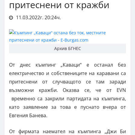
притеснени от кражби
11.03.2022г. 20:24ч.
Архив БГНЕС
От днес къмпинг „Каваци“ е останал без
електричество и собствениците на каравани са
притеснени от случващото се там заради
възможни кражби. Оказва се, че от EVN
временно са закрили партидата на къмпинга,
като заявление за това е пуснато вчера от
Евгения Банева.
От фирмата наемател на къмпинга „Джи Би