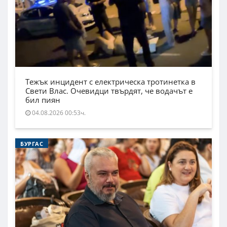
Тежък инцидент с електрическа тротинетка в
Свети Влас. Очевидци твърдят, че водачът е
бил пиян
04.08.2026 00:53ч.
БУРГАС