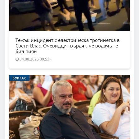
Тежък инцидент с електрическа тротинетка в
Свети Влас. Очевидци твърдят, че водачът е
бил пиян
04.08.2026 00:53ч.
БУРГАС