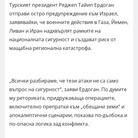
Турският президент Реджеп Тайип Ердоган
отправи остро предупреждение към Израел,
заявявайки, че военните действия в Газа, Йемен,
Ливан и Иран надхвърлят рамките на
националната сигурност и създават риск от
мащабна регионална катастрофа.
„Всички разбираме, че тези атаки не са само
въпрос на сигурност“, заяви Ердоган. По думите
му реториката, придружаваща операциите,
включително препратки към „обещани земи“ и
апокалиптични сценарии, показва по-дълбока и
по-опасна логика зад конфликта.