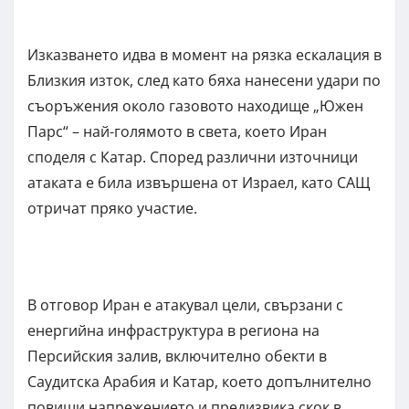
Изказването идва в момент на рязка ескалация в
Близкия изток, след като бяха нанесени удари по
съоръжения около газовото находище „Южен
Парс“ – най-голямото в света, което Иран
споделя с Катар. Според различни източници
атаката е била извършена от Израел, като САЩ
отричат пряко участие.
В отговор Иран е атакувал цели, свързани с
енергийна инфраструктура в региона на
Персийския залив, включително обекти в
Саудитска Арабия и Катар, което допълнително
повиши напрежението и предизвика скок в