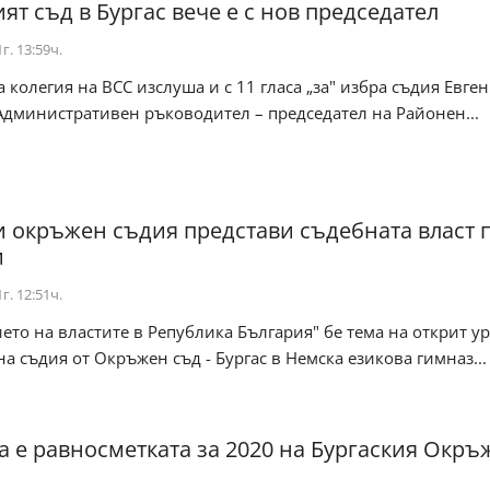
ят съд в Бургас вече е с нов председател
г. 13:59ч.
 колегия на ВСС изслуша и с 11 гласа „за" избра съдия Евге
Административен ръководител – председател на Районен...
и окръжен съдия представи съдебната власт 
и
г. 12:51ч.
ето на властите в Република България" бе тема на открит ур
на съдия от Окръжен съд - Бургас в Немска езикова гимназ...
ва е равносметката за 2020 на Бургаския Окръ