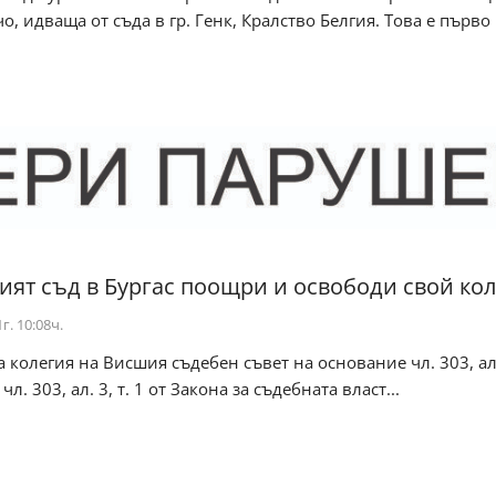
о, идваща от съда в гр. Генк, Кралство Белгия. Това е първо п
ят съд в Бургас поощри и освободи свой кол
г. 10:08ч.
 колегия на Висшия съдебен съвет на основание чл. 303, ал. 
 чл. 303, ал. 3, т. 1 от Закона за съдебната власт...