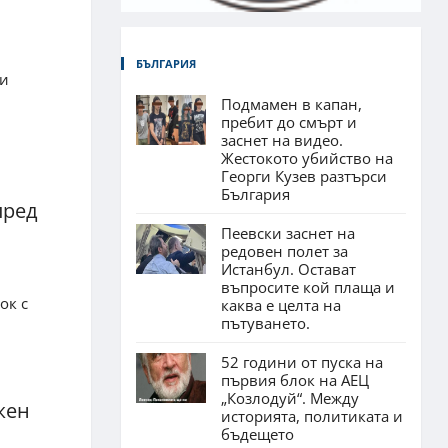
БЪЛГАРИЯ
ни
Подмамен в капан,
пребит до смърт и
заснет на видео.
Жестокото убийство на
Георги Кузев разтърси
България
пред
Пеевски заснет на
редовен полет за
Истанбул. Остават
въпросите кой плаща и
ок с
каква е целта на
пътуването.
52 години от пуска на
първия блок на АЕЦ
„Козлодуй“. Между
жен
историята, политиката и
бъдещето