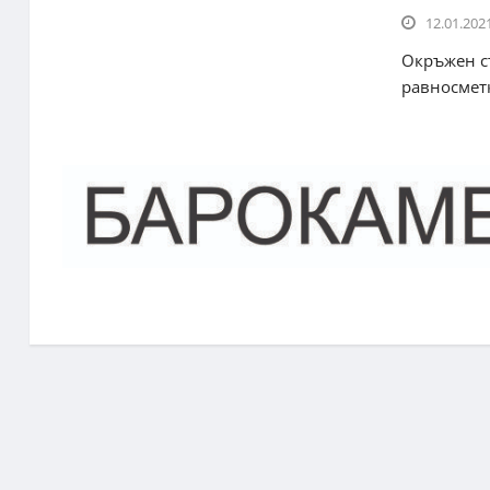
12.01.2021
Окръжен съ
равносметк