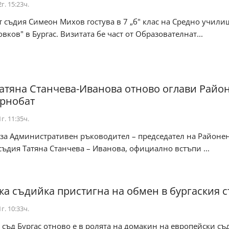
г. 15:23ч.
 съдия Симеон Михов гостува в 7 „б" клас на Средно учили
вков" в Бургас. Визитата бе част от Образователнат...
атяна Станчева-Иванова отново оглави Райо
арнобат
г. 11:35ч.
за Административен ръководител – председател на Районен
съдия Татяна Станчева – Иванова, официално встъпи ...
ка съдийка пристигна на обмен в бургаския 
г. 10:33ч.
съд Бургас отново е в ролята на домакин на европейски съ