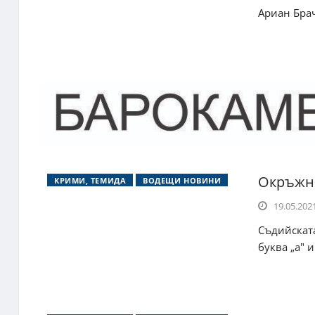
Ариан Брач
Окръжни
КРИМИ, ТЕМИДА
ВОДЕЩИ НОВИНИ
19.05.2021
Съдийската
буква „а" и