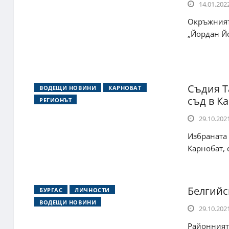
14.01.2022
Окръжният
„Йордан Йо
Съдия Т
ВОДЕЩИ НОВИНИ
КАРНОБАТ
съд в К
РЕГИОНЪТ
29.10.2021
Избраната 
Карнобат, 
Белгийс
БУРГАС
ЛИЧНОСТИ
ВОДЕЩИ НОВИНИ
29.10.2021
Районният 