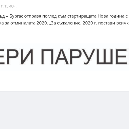
г. 15:40ч.
д – Бургас отправя поглед към стартиращата Нова година с
а за отминалата 2020. „За съжаление, 2020 г. постави всички