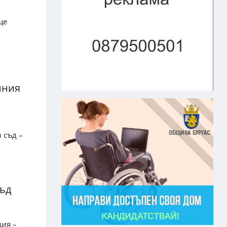
ще
нния
 съд –
съд
дия –