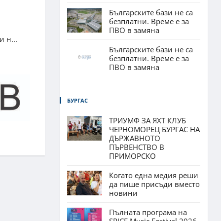
Българските бази не са
безплатни. Време е за
ПВО в замяна
 н...
Българските бази не са
безплатни. Време е за
ПВО в замяна
БУРГАС
ТРИУМФ ЗА ЯХТ КЛУБ
ЧЕРНОМОРЕЦ БУРГАС НА
ДЪРЖАВНОТО
ПЪРВЕНСТВО В
ПРИМОРСКО
Когато една медия реши
да пише присъди вместо
новини
Пълната програма на
SPICE Music Festival 2026