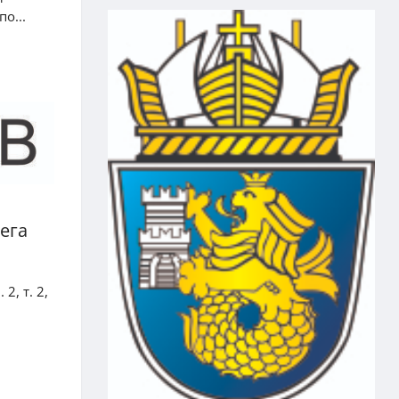
о...
ега
2, т. 2,