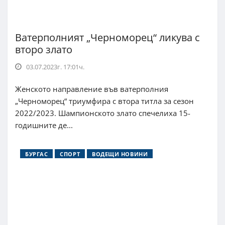
Ватерполният „Черноморец“ ликува с
второ злато
03.07.2023г. 17:01ч.
Женското направление във ватерполния
„Черноморец“ триумфира с втора титла за сезон
2022/2023. Шампионското злато спечелиха 15-
годишните де...
БУРГАС
СПОРТ
ВОДЕЩИ НОВИНИ