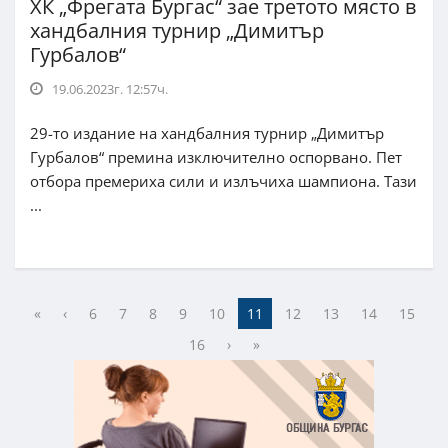
ХК „Фрегата Бургас“ зае третото място в
хандбалния турнир „Димитър
Гурбалов“
19.06.2023г. 12:57ч.
29-то издание на хандбалния турнир „Димитър
Гурбалов“ премина изключително оспорвано. Пет
отбора премериха сили и излъчиха шампиона. Тази
...
«
‹
6
7
8
9
10
11
12
13
14
15
16
›
»