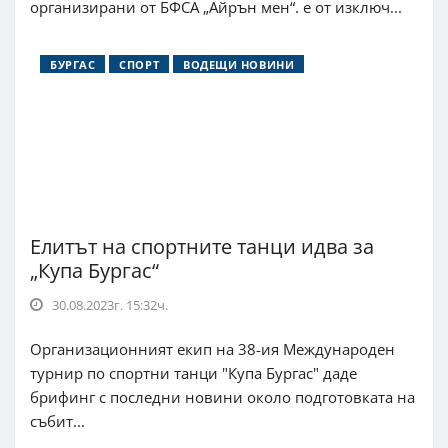
организирани от БФСА „Айрън мен“. е от изключ...
БУРГАС
СПОРТ
ВОДЕЩИ НОВИНИ
Елитът на спортните танци идва за
„Купа Бургас“
30.08.2023г. 15:32ч.
Организационният екип на 38-ия Международен
турнир по спортни танци "Купа Бургас" даде
брифинг с последни новини около подготовката на
събит...