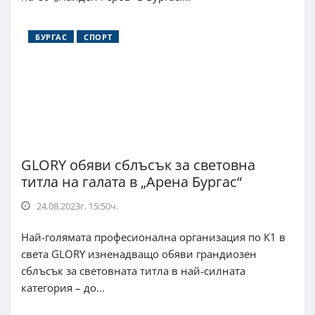
БУРГАС
СПОРТ
GLORY обяви сблъсък за световна
титла на галата в „Арена Бургас“
24.08.2023г. 15:50ч.
Най-голямата професионална организация по К1 в
света GLORY изненадващо обяви грандиозен
сблъсък за световната титла в най-силната
категория – до...