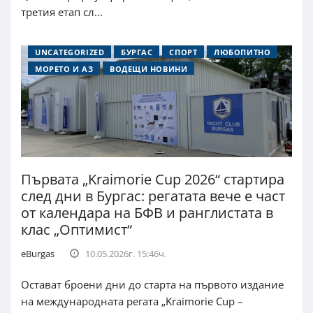
третия етап сл...
UNCATEGORIZED
БУРГАС
СПОРТ
ЛЮБОПИТНО
МОРЕТО И АЗ
ВОДЕЩИ НОВИНИ
Първата „Kraimorie Cup 2026“ стартира
след дни в Бургас: регатата вече е част
от календара на БФВ и ранглистата в
клас „Оптимист“
eBurgas
10.05.2026г. 15:46ч.
Остават броени дни до старта на първото издание
на международната регата „Kraimorie Cup –