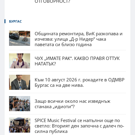
ОТГОВОРНОСТ?
БУРГАС
Общината ремонтира, ВиК разкопава и
изчезва: улица „Д-р Нидер“ чака
паветата си близо година
ЧУХ „ИМАТЕ РАК“. КАКВО ПРАВЯ ОТТУК
НАТАТЪК?
Към 10 август 2026 г. рокадите в ОДМВР
Бургас са на две нива.
Защо всички около нас изведнъж
станаха „идиоти“?
SPICE Music Festival се напълни още по
светло: Вторият ден започна с далеч по-
силна публика