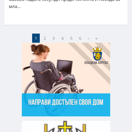
мла...
1
2
3
4
5
6
›
»