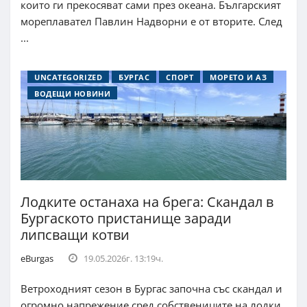
които ги прекосяват сами през океана. Българският
мореплавател Павлин Надворни е от вторите. След
...
UNCATEGORIZED
БУРГАС
СПОРТ
МОРЕТО И АЗ
ВОДЕЩИ НОВИНИ
Лодките останаха на брега: Скандал в
Бургаското пристанище заради
липсващи котви
eBurgas
19.05.2026г. 13:19ч.
Ветроходният сезон в Бургас започна със скандал и
огромно напрежение сред собствениците на лодки