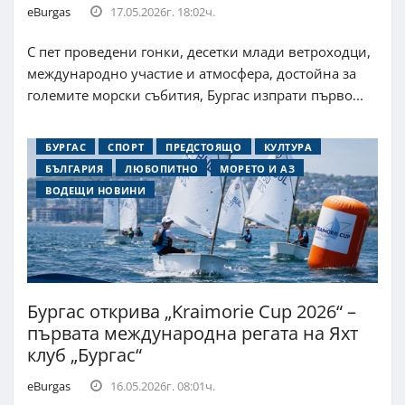
eBurgas
17.05.2026г. 18:02ч.
С пет проведени гонки, десетки млади ветроходци,
международно участие и атмосфера, достойна за
големите морски събития, Бургас изпрати първо...
БУРГАС
СПОРТ
ПРЕДСТОЯЩО
КУЛТУРА
БЪЛГАРИЯ
ЛЮБОПИТНО
МОРЕТО И АЗ
ВОДЕЩИ НОВИНИ
Бургас открива „Kraimorie Cup 2026“ –
първата международна регата на Яхт
клуб „Бургас“
eBurgas
16.05.2026г. 08:01ч.