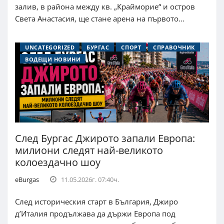
залив, в района между кв. „Крайморие“ и остров
Света Анастасия, ще стане арена на първото...
UNCATEGORIZED
БУРГАС
СПОРТ
СПРАВОЧНИК
ВОДЕЩИ НОВИНИ
След Бургас Джирото запали Европа:
милиони следят най-великото
колоездачно шоу
eBurgas
11.05.2026г. 07:40ч.
След историческия старт в България, Джиро
д’Италия продължава да държи Европа под