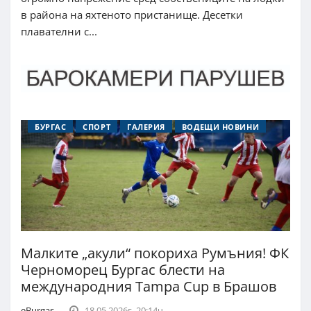
в района на яхтеното пристанище. Десетки
плавателни с...
БУРГАС
СПОРТ
ГАЛЕРИЯ
ВОДЕЩИ НОВИНИ
Малките „акули“ покориха Румъния! ФК
Черноморец Бургас блести на
международния Tampa Cup в Брашов
eBurgas
18.05.2026г. 20:14ч.