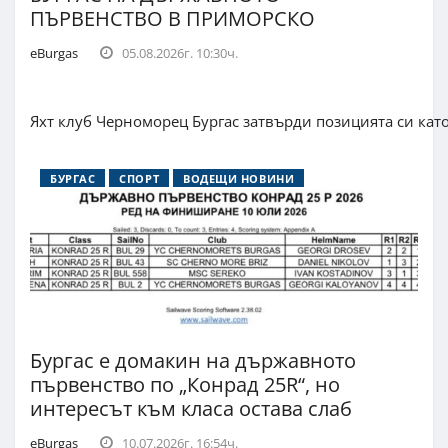
ПЪРВЕНСТВО В ПРИМОРСКО
eBurgas
05.08.2026г. 10:30ч.
Яхт клуб Черноморец Бургас затвърди позицията си кат
БУРГАС
СПОРТ
ВОДЕЩИ НОВИНИ
Бургас е домакин на държавното
първенство по „Конрад 25R“, но
интересът към класа остава слаб
eBurgas
10.07.2026г. 16:54ч.