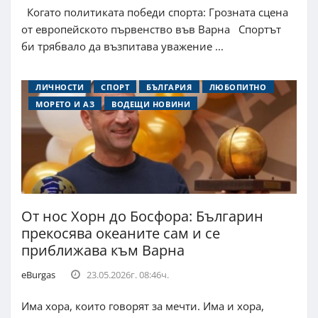
Когато политиката победи спорта: Грозната сцена
от европейското първенство във Варна Спортът
би трябвало да възпитава уважение ...
ЛИЧНОСТИ
СПОРТ
БЪЛГАРИЯ
ЛЮБОПИТНО
МОРЕТО И АЗ
ВОДЕЩИ НОВИНИ
От нос Хорн до Босфора: Българин
прекосява океаните сам и се
приближава към Варна
eBurgas
23.05.2026г. 08:46ч.
Има хора, които говорят за мечти. Има и хора,