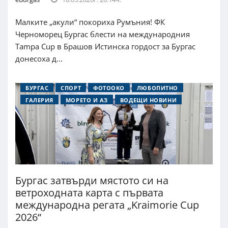
Малките „акули“ покориха Румъния! ФК
Черноморец Бургас блести на международния
Tampa Cup в Брашов Истинска гордост за Бургас
донесоха д...
БУРГАС
СПОРТ
ФОТООКО
ЛЮБОПИТНО
ГАЛЕРИЯ
МОРЕТО И АЗ
ВОДЕЩИ НОВИНИ
Бургас затвърди мястото си на
ветроходната карта с първата
международна регата „Kraimorie Cup
2026“