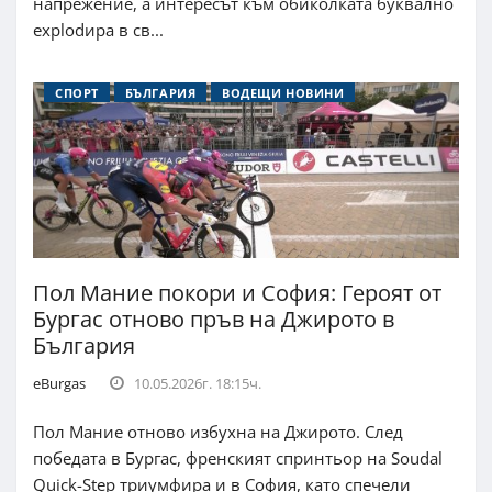
напрежение, а интересът към обиколката буквално
explodира в св...
СПОРТ
БЪЛГАРИЯ
ВОДЕЩИ НОВИНИ
Пол Мание покори и София: Героят от
Бургас отново пръв на Джирото в
България
eBurgas
10.05.2026г. 18:15ч.
Пол Мание отново избухна на Джирото. След
победата в Бургас, френският спринтьор на Soudal
Quick-Step триумфира и в София, като спечели