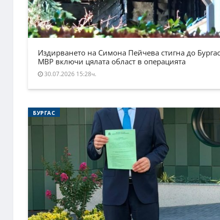
Издирването на Симона Пейчева стигна до Бургас
МВР включи цялата област в операцията
30.07.2026 15:28ч.
БУРГАС