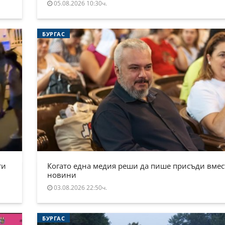
05.08.2026 10:30ч.
БУРГАС
ти
Когато една медия реши да пише присъди вмес
новини
03.08.2026 22:50ч.
БУРГАС