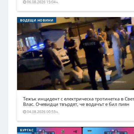
06.08.2026 15:04ч.
ВОДЕЩИ НОВИНИ
Тежък инцидент с електрическа тротинетка в Све
Влас. Очевидци твърдят, че водачът е бил пиян
04.08.2026 00:53ч.
БУРГАС