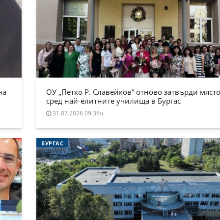
на
ОУ „Петко Р. Славейков“ отново затвърди място
сред най-елитните училища в Бургас
31.07.2026 09:36ч.
БУРГАС