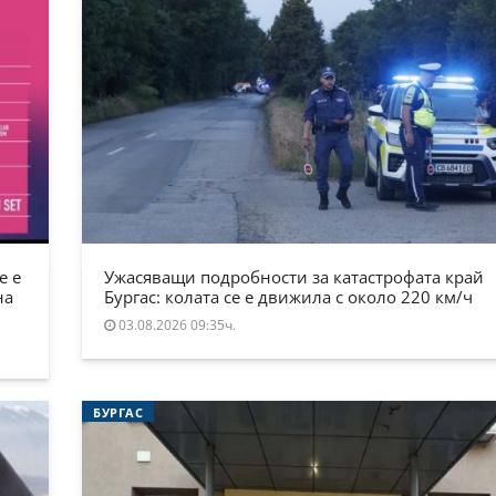
е е
Ужасяващи подробности за катастрофата край
на
Бургас: колата се е движила с около 220 км/ч
03.08.2026 09:35ч.
БУРГАС