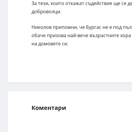
За тези, които откажат съдействие ще се д
доброволци.
Николов припомни, че Бургас не е под пъл
обаче призова най-вече възрастните хора
на домовете си.
Коментари