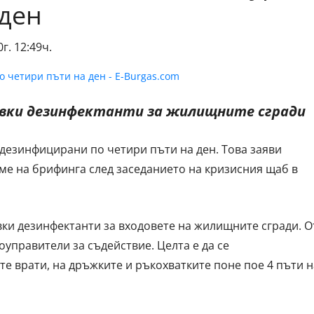
 ден
г. 12:49ч.
овки дезинфектанти за жилищните сгради
дезинфицирани по четири пъти на ден. Това заяви
ме на брифинга след заседанието на кризисния щаб в
вки дезинфектанти за входовете на жилищните сгради. О
управители за съдействие. Целта е да се
е врати, на дръжките и ръкохватките поне пое 4 пъти н