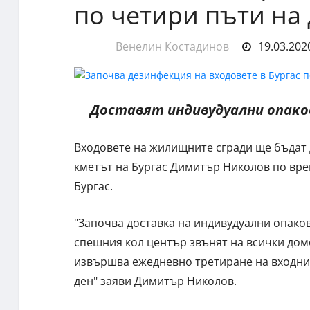
по четири пъти на
Венелин Костадинов
19.03.2020
Доставят индивудуални опак
Входовете на жилищните сгради ще бъдат 
кметът на Бургас Димитър Николов по вре
Бургас.
"Започва доставка на индивудуални опако
спешния кол център звънят на всички домо
извършва ежедневно третиране на входнит
ден" заяви Димитър Николов.