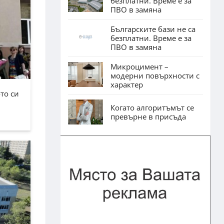
безплатни. Време е за
ПВО в замяна
Българските бази не са
безплатни. Време е за
ПВО в замяна
Микроцимент –
модерни повърхности с
характер
то си
Когато алгоритъмът се
превърне в присъда