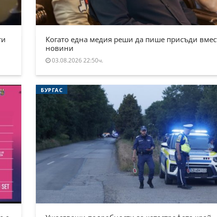
ти
Когато една медия реши да пише присъди вмес
новини
03.08.2026 22:50ч.
БУРГАС