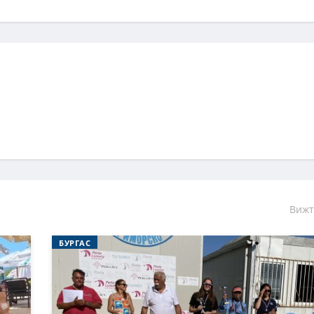
Вижт
БУРГАС