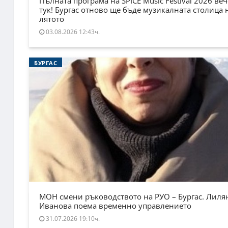
Пълната програма на SPICE Music Festival 2026 веч
тук! Бургас отново ще бъде музикалната столица 
лятото
03.08.2026 12:43ч.
БУРГАС
МОН смени ръководството на РУО – Бургас. Лиля
Иванова поема временно управлението
31.07.2026 19:10ч.