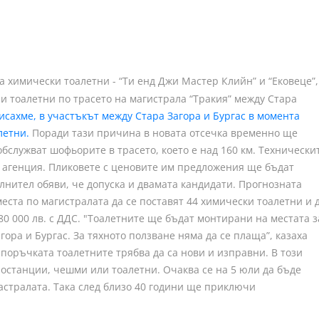
 химически тоалетни - “Ти енд Джи Мастер Клийн” и “Ековеце”,
и тоалетни по трасето на магистрала “Тракия” между Стара
исахме, в участъкът между Стара Загора и Бургас в момента
летни.
Поради тази причина в новата отсечка временно ще
бслужват шофьорите в трасето, което е над 160 км. Технически
а агенция. Пликовете с ценовите им предложения ще бъдат
ълнител обяви, че допуска и двамата кандидати. Прогнозната
еста по магистралата да се поставят 44 химически тоалетни и 
80 000 лв. с ДДС. "Тоалетните ще бъдат монтирани на местата з
ора и Бургас. За тяхното ползване няма да се плаща”, казаха
 поръчката тоалетните трябва да са нови и изправни. В този
иностанции, чешми или тоалетни. Очаква се на 5 юли да бъде
астралата. Така след близо 40 години ще приключи