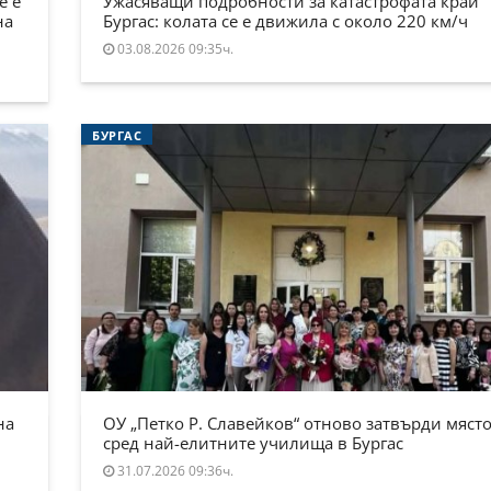
е е
Ужасяващи подробности за катастрофата край
на
Бургас: колата се е движила с около 220 км/ч
03.08.2026 09:35ч.
БУРГАС
на
ОУ „Петко Р. Славейков“ отново затвърди място
сред най-елитните училища в Бургас
31.07.2026 09:36ч.