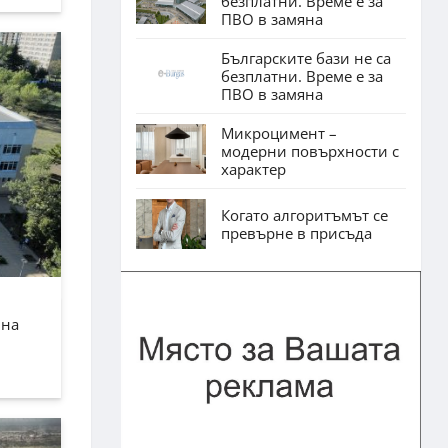
безплатни. Време е за
ПВО в замяна
Българските бази не са
безплатни. Време е за
ПВО в замяна
Микроцимент –
модерни повърхности с
характер
Когато алгоритъмът се
превърне в присъда
лна