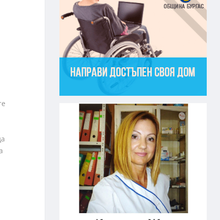
те
да
а