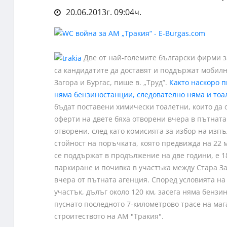
20.06.2013г. 09:04ч.
Две от най-големите български фирми за
са кандидатите да доставят и поддържат мобилн
Загора и Бургас, пише в. „Труд”.
Както наскоро п
няма бензиностанции, следователно няма и тоа
бъдат поставени химически тоалетни, които да о
оферти на двете бяха отворени вчера в пътнат
отворени, след като комисията за избор на изп
стойност на поръчката, която предвижда на 22 м
се поддържат в продължение на две години, е 1
паркиране и почивка в участъка между Стара Заг
вчера от пътната агенция. Според условията на
участък, дълъг около 120 км, засега няма бенз
пуснато последното 7-километрово трасе на маг
строитеството на АМ "Тракия".