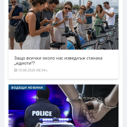
Защо всички около нас изведнъж станаха
„идиоти“?
10.08.2026 08:54ч.
ВОДЕЩИ НОВИНИ