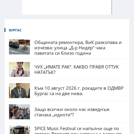
БУРГАС
Общината ремонтира, ВиК разкопава и
изчезва: улица „Д-р Нидер“ чака
паветата си близо година
ЧУХ „ИМАТЕ РАК“. КАКВО ПРАВЯ ОТТУК
НАТАТЪК?
Към 10 август 2026 г. рокадите в ОДМВР
Бургас са на две нива.
Защо всички около нас изведнъж
станаха „идиоти“?
SPICE Music Festival се напълни още по
светло: Вторият ден започна с далеч по-