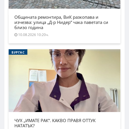
Общината ремонтира, ВиК разкопава и
изчезва: улица „Д-р Нидер“ чака паветата си
близо година
10.08.2026 10:20ч.
БУРГАС
ЧУХ „ИМАТЕ РАК“. КАКВО ПРАВЯ ОТТУК
НАТАТЪК?