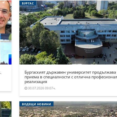
БУРГАС
.
Бургаският държавен университет продължава
приема в специалности с отлична професиона
реализация
30.07.2026 09:07ч.
ВОДЕЩИ НОВИНИ