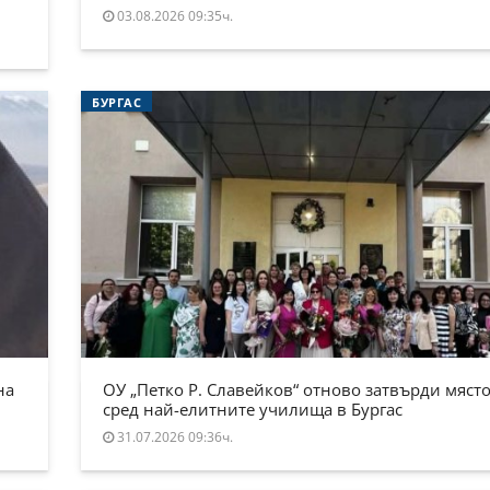
03.08.2026 09:35ч.
БУРГАС
на
ОУ „Петко Р. Славейков“ отново затвърди място
сред най-елитните училища в Бургас
31.07.2026 09:36ч.