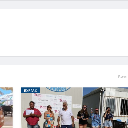
Вижт
БУРГАС