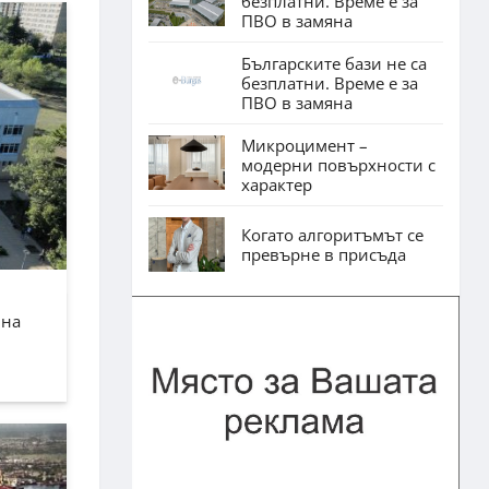
безплатни. Време е за
ПВО в замяна
Българските бази не са
безплатни. Време е за
ПВО в замяна
Микроцимент –
модерни повърхности с
характер
Когато алгоритъмът се
превърне в присъда
лна