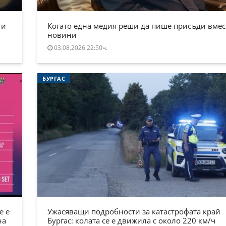
ти
Когато една медия реши да пише присъди вмес
новини
03.08.2026 22:50ч.
БУРГАС
е е
Ужасяващи подробности за катастрофата край
на
Бургас: колата се е движила с около 220 км/ч