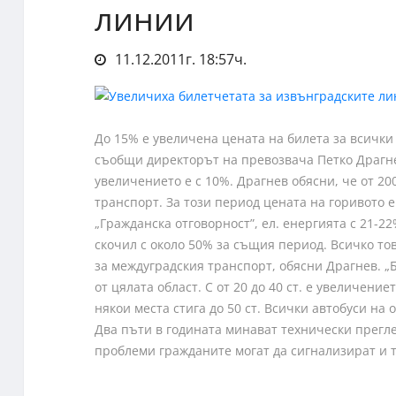
линии
11.12.2011г. 18:57ч.
До 15% е увеличена цената на билета за всички
съобщи
директорът на превозвача Петко Драгне
увеличението е с 10%. Драгнев обясни, че от 2
транспорт. За този период цената на горивото е
„Гражданска отговорност”, ел. енергията с 21-2
скочил с около 50% за същия период. Всичко тов
за междуградския транспорт, обясни Драгнев. „
от цялата област. С от 20 до 40 ст. е увеличени
някои места стига до 50 ст. Всички автобуси на
Два пъти в годината минават технически прегле
проблеми гражданите могат да сигнализират и 