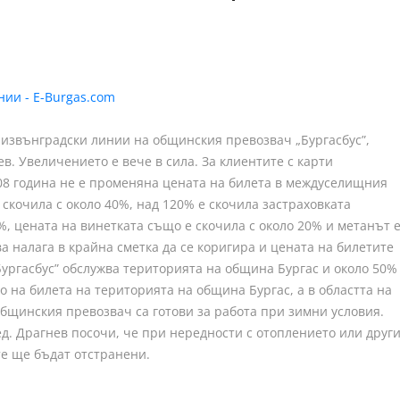
 извънградски линии на общинския превозвач „Бургасбус”,
в. Увеличението е вече в сила. За клиентите с карти
008 година не е променяна цената на билета в междуселищния
 скочила с около 40%, над 120% е скочила застраховката
2%, цената на винетката също е скочила с около 20% и метанът 
а налага в крайна сметка да се коригира и цената на билетите
Бургасбус” обслужва територията на община Бургас и около 50%
ето на билета на територията на община Бургас, а в областта на
 общинския превозвач са готови за работа при зимни условия.
д. Драгнев посочи, че при нередности с отоплението или друг
те ще бъдат отстранени.