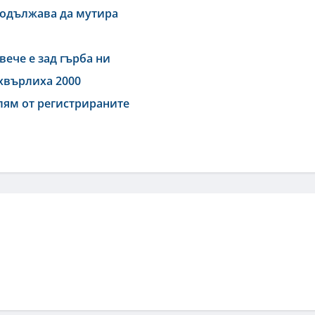
родължава да мутира
вече е зад гърба ни
дхвърлиха 2000
олям от регистрираните