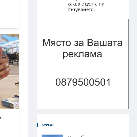
каква е целта на
пътуването.
в
БУРГАС