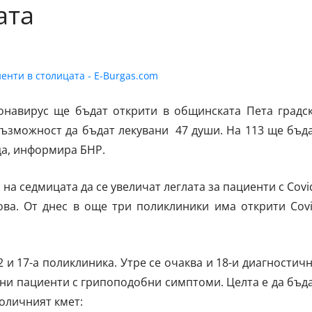
ата
ронавирус ще бъдат открити в общинската Пета градс
възможност да бъдат лекувани 47 души. На 113 ще бъд
ца, информира БНР.
 на седмицата да се увеличат леглата за пациенти с Covi
ва. От днес в още три поликлиники има открити Cov
2 и 17-а поликлиника. Утре се очаква и 18-и диагностич
ни пациенти с грипоподобни симптоми. Целта е да бъд
оличният кмет: