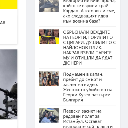
България не видя дрона,
който се взриви край
Кардам. А готови ли сме,
ако следващият идва
към военна база?
АЯ
ОБРЪСНАЛИ ВЕЖДИТЕ
НА ГЕОРГИ, ГОРИЛИ ГО
С ЦИГАРИ, ДУШИЛИ ГО С
НАЙЛОНОВ ПЛИК.
НАКРАЯ ВЗЕЛИ ПАРИТЕ
МУ И ОТИШЛИ ДА ЯДАТ
ДЮНЕРИ
Подмамен в капан,
пребит до смърт и
заснет на видео.
Жестокото убийство на
Георги Кузев разтърси
България
Пеевски заснет на
редовен полет за
Истанбул. Остават
въпросите кой плаща и