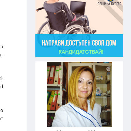
ка
ат
d-
id
но
ат