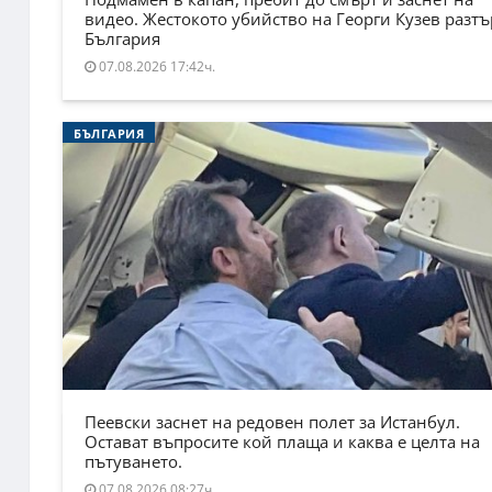
видео. Жестокото убийство на Георги Кузев разт
България
07.08.2026 17:42ч.
БЪЛГАРИЯ
Пеевски заснет на редовен полет за Истанбул.
Остават въпросите кой плаща и каква е целта на
пътуването.
07.08.2026 08:27ч.