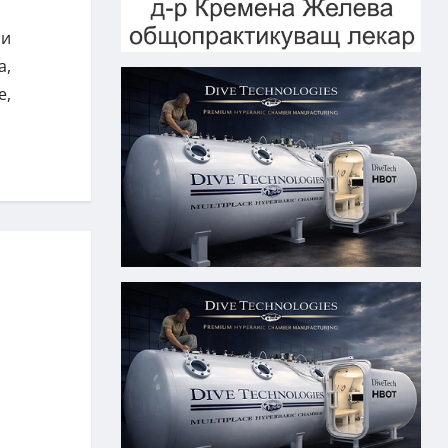
ли
а,
е,