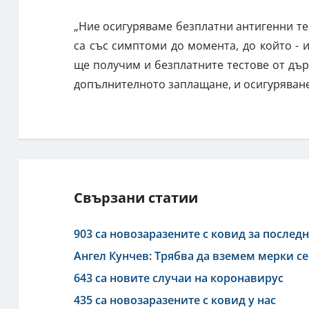
„Ние осигуряваме безплатни антигенни тес
са със симптоми до момента, до който - 
ще получим и безплатните тестове от дър
допълнителното заплащане, и осигуряване
Свързани статии
903 са новозаразените с ковид за после
Ангел Кунчев: Трябва да вземем мерки се
643 са новите случаи на коронавирус
435 са новозаразените с ковид у нас