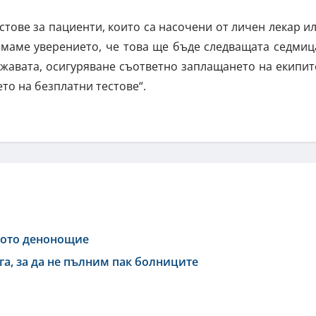
тове за пациенти, които са насочени от личен лекар и
имаме уверението, че това ще бъде следващата седмиц
жавата, осигуряване съответно заплащането на екипит
то на безплатни тестове“.
дното денонощие
га, за да не пълним пак болниците