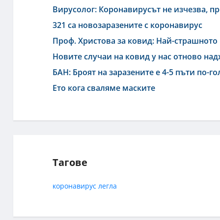
Вирусолог: Коронавирусът не изчезва, п
321 са новозаразените с коронавирус
Проф. Христова за ковид: Най-страшното 
Новите случаи на ковид у нас отново на
БАН: Броят на заразените е 4-5 пъти по-г
Ето кога сваляме маските
Тагове
коронавирус
легла