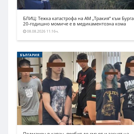
БЛИЦ: Тежка катастрофа на АМ „Тракия“ към Бурга
20-годишно момиче е в медикаментозна кома
08.08.2026 11:16ч.
БЪЛГАРИЯ
Подмамен в капан, пребит до смърт и заснет на