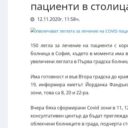
пациенти в столиц
12.11.2020г. 11:58ч.
150 легла за лечение на пациенти с ко
болница в София, където в момента има 
увеличени леглата в Първа градска болни
Има готовност и във Втора градска до края
19, информира кметът Йорданка Фандъко
зони, това са 8, 20 и 22-ра.
Вчера бяха сформирани Covid зони в 11, 1
консултативен център да бъдат преглежда
облекчени болниците в града, подчерта ст