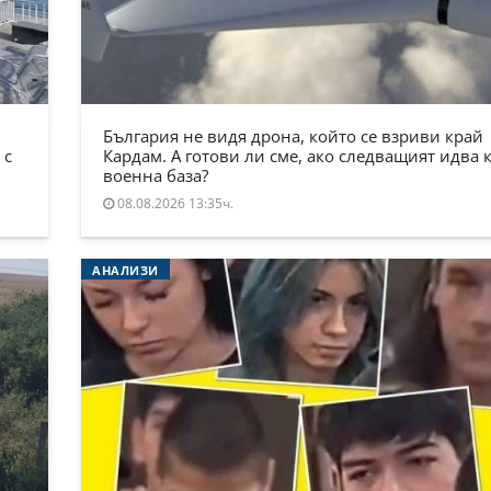
България не видя дрона, който се взриви край
 с
Кардам. А готови ли сме, ако следващият идва 
военна база?
08.08.2026 13:35ч.
АНАЛИЗИ