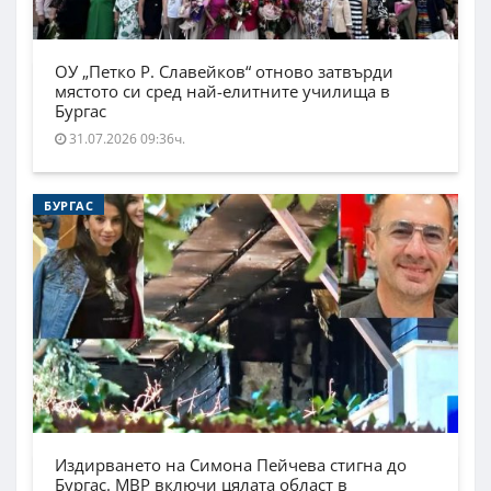
ОУ „Петко Р. Славейков“ отново затвърди
мястото си сред най-елитните училища в
Бургас
31.07.2026 09:36ч.
БУРГАС
Издирването на Симона Пейчева стигна до
Бургас. МВР включи цялата област в