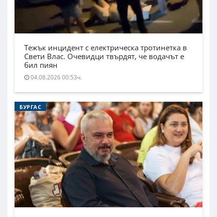
Тежък инцидент с електрическа тротинетка в
Свети Влас. Очевидци твърдят, че водачът е
бил пиян
04.08.2026 00:53ч.
БУРГАС