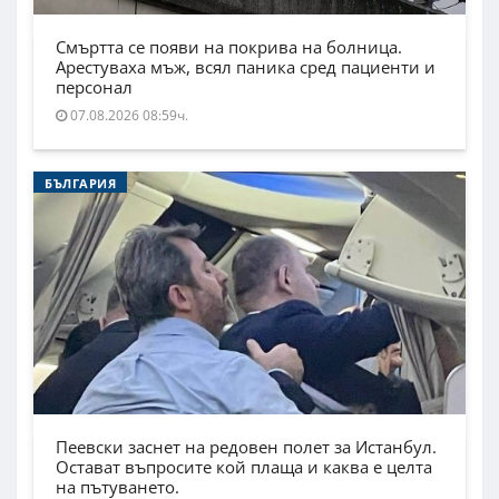
Смъртта се появи на покрива на болница.
Арестуваха мъж, всял паника сред пациенти и
персонал
07.08.2026 08:59ч.
БЪЛГАРИЯ
Пеевски заснет на редовен полет за Истанбул.
Остават въпросите кой плаща и каква е целта
на пътуването.