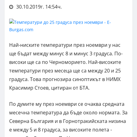
30.10.2019г. 14:54ч.
Най-ниските температури през ноември у нас
ще бъдат между минус 8 и минус 3 градуса. По-
високи ще са по Черноморието. Най-високите
температури през месеца ще са между 20 и 25
градуса. Това прогнозира синоптикът в НИМХ
Красимир Стоев, цитиран от БТА.
По думите му през ноември се очаква средната
месечна температура да бъде около нормата. За
Северна България и в Горнотракийската низина
е между 5 и 8 градуса, за високите полета -