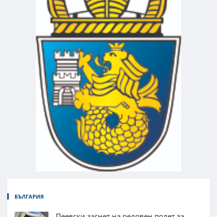
БЪЛГАРИЯ
Пеевски заснет на редовен полет за