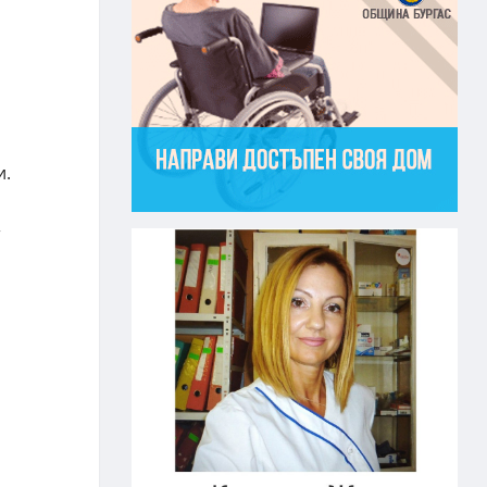
и.
т
о