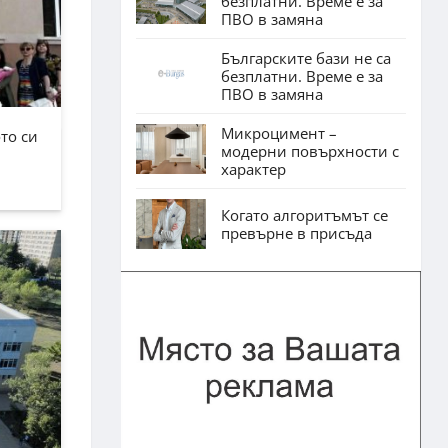
безплатни. Време е за
ПВО в замяна
Българските бази не са
безплатни. Време е за
ПВО в замяна
Микроцимент –
то си
модерни повърхности с
характер
Когато алгоритъмът се
превърне в присъда