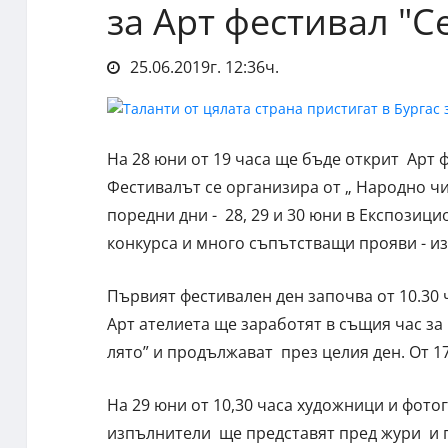
за Арт фестивал "С
25.06.2019г. 12:36ч.
На 28 юни от 19 часа ще бъде открит Арт 
Фестивалът се организира от „ Народно чи
поредни дни - 28, 29 и 30 юни в Експозиц
конкурса и много съпътстващи прояви - и
Първият фестивален ден започва от 10.30
Арт ателиета ще заработят в същия час за 
лято” и продължават през целия ден. От 17
На 29 юни от 10,30 часа художници и фото
изпълнители ще представят пред жури и п