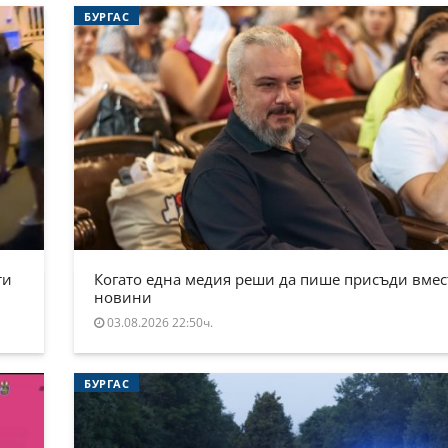
БУРГАС
ти
Когато една медия реши да пише присъди вмес
новини
03.08.2026 22:50ч.
БУРГАС