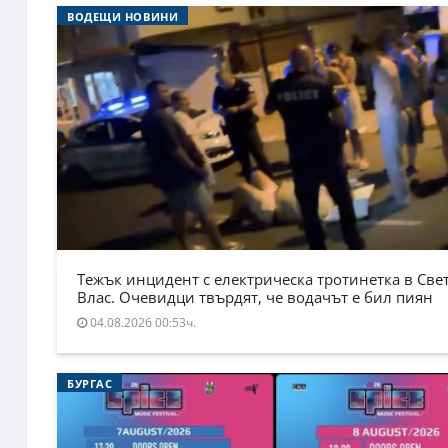
ВОДЕЩИ НОВИНИ
Тежък инцидент с електрическа тротинетка в Све
Влас. Очевидци твърдят, че водачът е бил пиян
04.08.2026 00:53ч.
БУРГАС