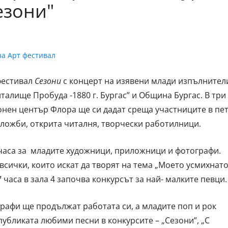
езони"
фестивал
Сезони
с концерт на изявени млади изпълнител
талище Пробуда -1880 г. Бургас” и Община Бургас. В три
ионен център Флора ще си дадат среща участниците в пе
зложби, открита читалня, творчески работилници.
 часа за младите художници, приложници и фотографи.
всички, които искат да творят на тема „Моето усмихнат
 часа в зала 4 започва конкурсът за най- малките певци.
графи ще продължат работата си, а младите поп и рок
убликата любими песни в конкурсите – „Сезони”, „С