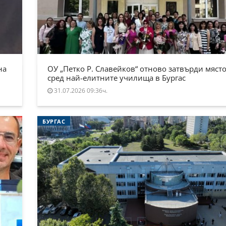
на
ОУ „Петко Р. Славейков“ отново затвърди място
сред най-елитните училища в Бургас
31.07.2026 09:36ч.
БУРГАС