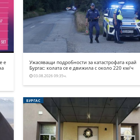
е е
Ужасяващи подробности за катастрофата край
на
Бургас: колата се е движила с около 220 км/ч
03.08.2026 09:35ч.
БУРГАС