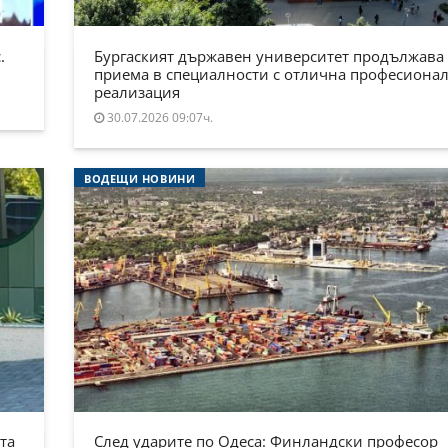
.
Бургаският държавен университет продължава
приема в специалности с отлична професиона
реализация
30.07.2026 09:07ч.
ВОДЕЩИ НОВИНИ
та
След ударите по Одеса: Финландски професор