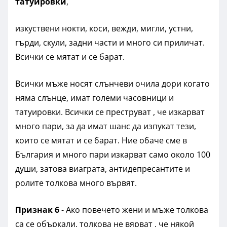
татуировки
,
изкуствени нокти, коси, вежди, мигли, устни,
гърди, скули, задни части и много си приличат.
Всички се мятат и се барат.
Всички мъже носят слънчеви очила дори когато
няма слънце, имат големи часовници и
татуировки. Всички се преструват , че изкарват
много пари, за да имат шанс да изпукат тези,
които се мятат и се барат. Ние обаче сме в
България и много пари изкарват само около 100
души, затова виаграта, антидепресантите и
ролите толкова много вървят.
Признак 6
- Ако повечето жени и мъже толкова
са се объркали, толкова не вярват , че някой