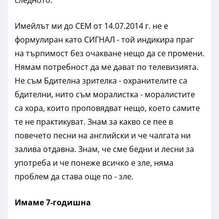
Имейлът ми до СЕМ от 14.07.2014 г. не е
формулиран като СИГНАЛ - той индикира праг
на търпимост без очакване нещо да се промени.
Нямам потребност да ме дават по телевизията.
Не съм Бдителна зрителка - охранителите са
бдителни, нито съм моралистка - моралистите
са хора, които проповядват нещо, което самите
те не практикуват. Знам за какво се пее в
повечето песни на английски и че чалгата ни
залива отдавна. Знам, че сме бедни и лесни за
употреба и че понеже всичко е зле, няма
проблем да става още по - зле.
Имаме 7-годишна