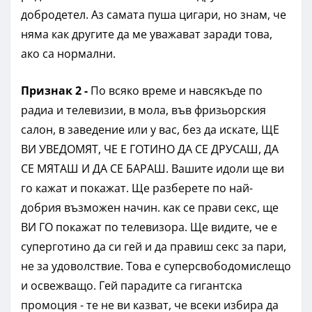
добродетел. Аз самата пуша цигари, но знам, че
няма как другите да ме уважават заради това,
ако са нормални.
Признак 2 -
По всяко време и навсякъде по
радиа и телевизии, в мола, във фризьорския
салон, в заведение или у вас, без да искате, ЩЕ
ВИ УВЕДОМЯТ, ЧЕ Е ГОТИНО ДА СЕ ДРУСАШ, ДА
СЕ МЯТАШ И ДА СЕ БАРАШ. Вашите идоли ще ви
го кажат и покажат. Ще разберете по най-
добрия възможен начин. как се прави секс, ще
ВИ ГО покажат по телевизора. Ще видите, че е
суперготино да си гей и да правиш секс за пари,
не за удоволствие. Това е суперсвободомислещо
и освежващо. Гей парадите са гигантска
промоция - те не ви казват, че всеки избира да