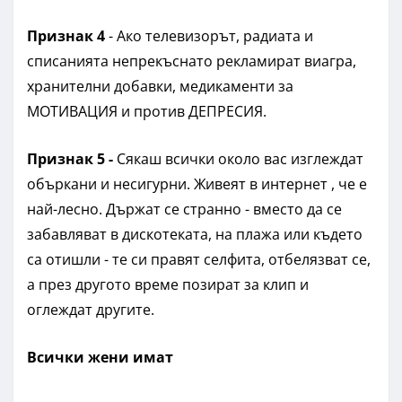
Признак 4
- Ако телевизорът, радиата и
списанията непрекъснато рекламират виагра,
хранителни добавки, медикаменти за
МОТИВАЦИЯ и против ДЕПРЕСИЯ.
Признак 5 -
Сякаш всички около вас изглеждат
объркани и несигурни. Живеят в интернет , че е
най-лесно. Държат се странно - вместо да се
забавляват в дискотеката, на плажа или където
са отишли - те си правят селфита, отбелязват се,
а през другото време позират за клип и
оглеждат другите.
Всички жени имат