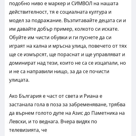
подобно ниво е маркер и СИМВОЛ на нашата
действителност, тя е социалната култура и
модел за подражание. Възпитавайте децата си и
им давайте добър пример, колкото си искате.
Обуйте им чисти обувки и ги пуснете да си
играят на кална и мръсна улица, повечето от тях
ще се измърсят, ще пораснат и ще управляват и
доминират над тези, които не са се изцапали, но
и не са направили нищо, за да се почисти
улицата.
Ако България е част от света и Риана е
застанала гола в поза за забременяване, трябва
да върнем голото дупе на Азис до Паметника на
Левски, и то веднага. Вчера видях по
телевизията, че