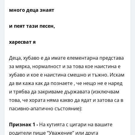
много деца знаят
и пеят тази песен,
харесват я
Деца, хубаво е да имате елементарна представа
за мярка, нормалност и за това кое наистина е
хубаво и кое е наистина смешно и тъжно. Искам
да ви кажа как да познаете , че нещо не е наред
и трябва да закриваме държавата (изключвам
това, че хората няма какво да ядат и затова са в
пасивно-апатично състояние):
Признак 1 -
На кутията с цигари на вашите
родители пише “Уважение” или друга