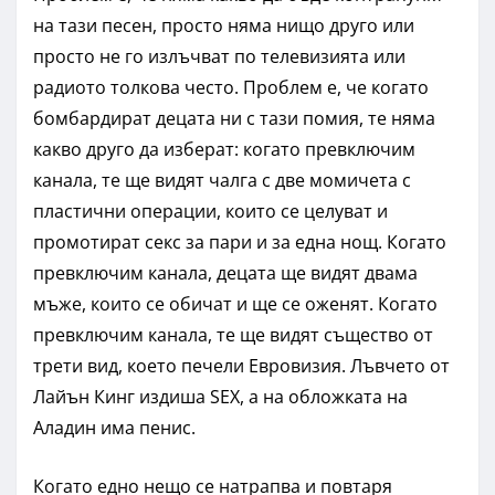
на тази песен, просто няма нищо друго или
просто не го излъчват по телевизията или
радиото толкова често. Проблем е, че когато
бомбардират децата ни с тази помия, те няма
какво друго да изберат: когато превключим
канала, те ще видят чалга с две момичета с
пластични операции, които се целуват и
промотират секс за пари и за една нощ. Когато
превключим канала, децата ще видят двама
мъже, които се обичат и ще се оженят. Когато
превключим канала, те ще видят същество от
трети вид, което печели Евровизия. Лъвчето от
Лайън Кинг издиша SEX, а на обложката на
Аладин има пенис.
Когато едно нещо се натрапва и повтаря