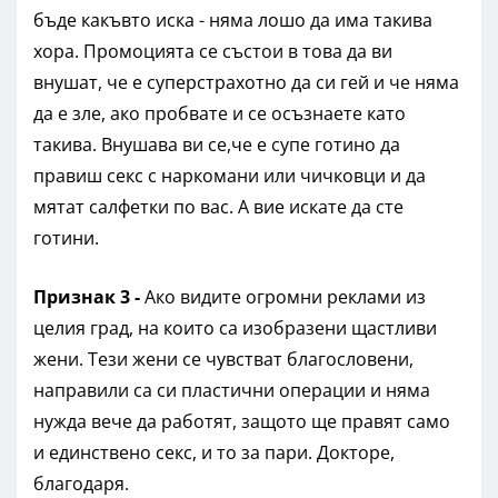
бъде какъвто иска - няма лошо да има такива
хора. Промоцията се състои в това да ви
внушат, че е суперстрахотно да си гей и че няма
да е зле, ако пробвате и се осъзнаете като
такива. Внушава ви се,че е супе готино да
правиш секс с наркомани или чичковци и да
мятат салфетки по вас. А вие искате да сте
готини.
Признак 3 -
Ако видите огромни реклами из
целия град, на които са изобразени щастливи
жени. Тези жени се чувстват благословени,
направили са си пластични операции и няма
нужда вече да работят, защото ще правят само
и единствено секс, и то за пари. Докторе,
благодаря.