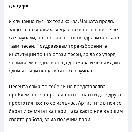
дъщеря
и случайно пуснах този канал. Чашата преля,
защото поздравиха деца с тази песен, не че не
са я чували, но специално ги поздравиха точно с
тази песен. Поздравявам гореизброените
институции точно с тази песен, за да се уверя,
че живеем в една и съща държава и че виждаме
едни и същи неща, които се случват.
Песента сама по себе си не представлява
проблем, не е по-различна от която и да е друга
простотия, която се излъчва. Артистите в нея се
барат и се мятат за пари, така както ние вършим
своята работа, за да получим пари.