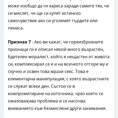
може изобщо да ги хареса заради самите тях, че
си мислят, че ще си купят истинско
самочувствие ако си уголемят гърдите или
пениса.
Признак 7
-
Ако ви кажат, че гореизброените
признаци ги е описал някой много възрастен,
бдителен моралист, който е нещастен от живота
си, комплексирал се е и на всичкото отгоре му е
скучно и освен това мрази секс. Това е
елементарна манипулация, с която възрастните
се служат всеки ден. Състои се в
компрометиране на източника, чрез което се
омаловажава проблема и се насочва
вниманието към безмислени други занимания.