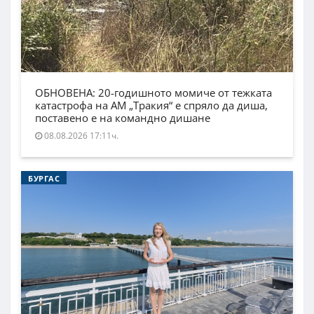
ОБНОВЕНА: 20-годишното момиче от тежката
катастрофа на АМ „Тракия“ е спряло да диша,
поставено е на командно дишане
08.08.2026 17:11ч.
БУРГАС