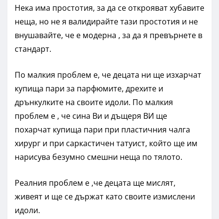
Нека има простотия, за да се открояват хубавите
неща, но не я валидирайте тази простотия и не
внушавайте, че е модерна , за да я превърнете в
стандарт.
По малкия проблем е, че децата ни ще изхарчат
купища пари за парфюмите, дрехите и
дрънкулките на своите идоли. По малкия
проблем е , че сина Ви и дъщеря ВИ ще
похарчат купища пари при пластичния чалга
хирург и при саркастичен татуист, който ще им
нарисува безумно смешни неща по тялото.
Реалния проблем е ,че децата ще мислят,
живеят и ще се държат като своите измислени
идоли.