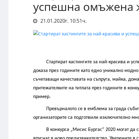
успешна омъжена ж
21.01.2020г. 10:51ч.
Стартират кастингите за най-красива и ус
доказа през годините като едно уникално модно
съчетаващи качеставата на съпруга, майка, дом
притежателките на титлата през годините в конк
пример.
Превърналото се в емблема за града съби
организаторите са подготвили изключително мно
В конкурса „Мисис Бургас“ 2020 могат да 
впуснат в ново предизвикателство. Уверените в с