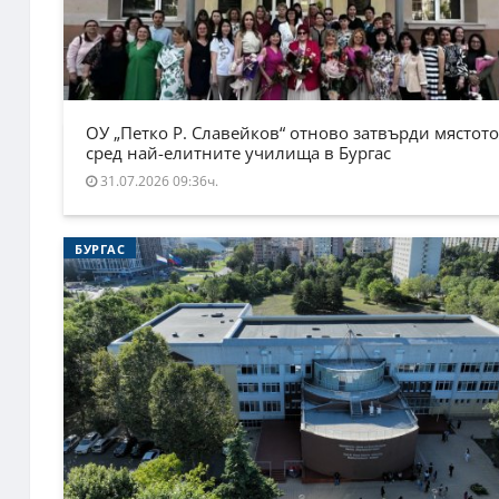
ОУ „Петко Р. Славейков“ отново затвърди мястото
сред най-елитните училища в Бургас
31.07.2026 09:36ч.
БУРГАС