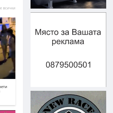
е всички
вети
н