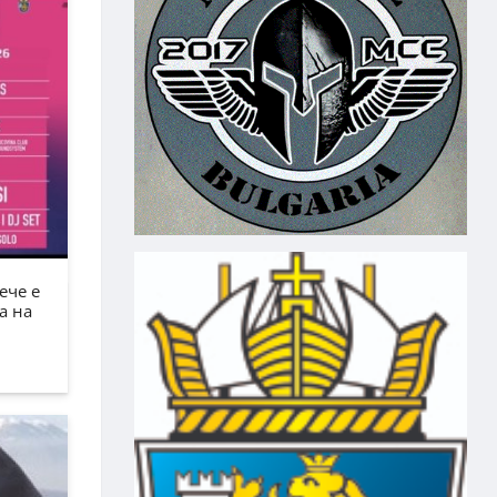
ече е
а на