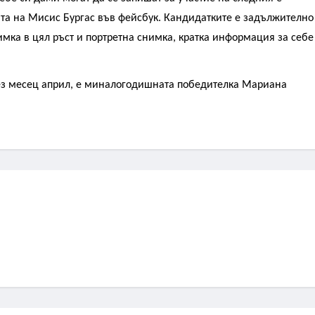
цата на Мисис Бургас във фейсбук. Кандидатките е задължително
имка в цял ръст и портретна снимка, кратка информация за себе
рез месец април, е миналогодишната победителка Мариана