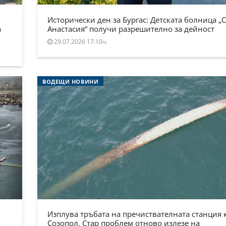
Исторически ден за Бургас: Детската болница „
а
Анастасия“ получи разрешително за дейност
29.07.2026 17:10ч.
ВОДЕЩИ НОВИНИ
Изплува тръбата на пречиствателната станция 
Созопол. Стар проблем отново излезе на