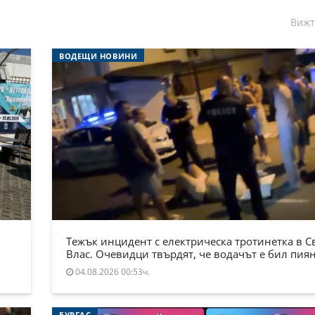
Вижт
ВОДЕЩИ НОВИНИ
Тежък инцидент с електрическа тротинетка в С
Влас. Очевидци твърдят, че водачът е бил пия
04.08.2026 00:53ч.
БУРГАС