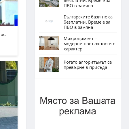
безплатни. Време е за
ПВО в замяна
Българските бази не са
безплатни. Време е за
ПВО в замяна
ас.
Микроцимент –
модерни повърхности с
характер
Когато алгоритъмът се
превърне в присъда