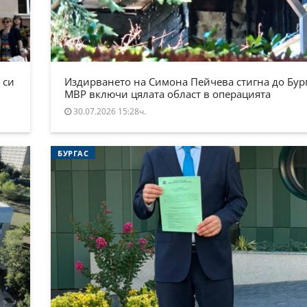
 си
Издирването на Симона Пейчева стигна до Бург
МВР включи цялата област в операцията
30.07.2026 15:28ч.
БУРГАС