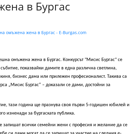
ена в Бургас
пешна омъжена жена в Бургас. Конкурсът "Мисис Бургас" се
 събитие, показвайки дамите в една различна светлина,
акиня, бизнес дама или прилежен професионалист. Такива са
урса „Мисис Бургас“ – доказали се дами, достойни за
тие, тази година ще празнува своя първи 5-годишен юбилей и
го изненади за бургаската публика.
се запишат всички семейни жени с професия и желание да се
ебе си дами могат да се запишат за участие на следния e-