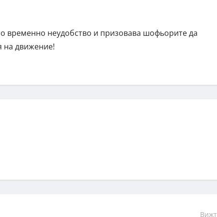
то временно неудобство и призовава шофьорите да
 на движение!
Вижт