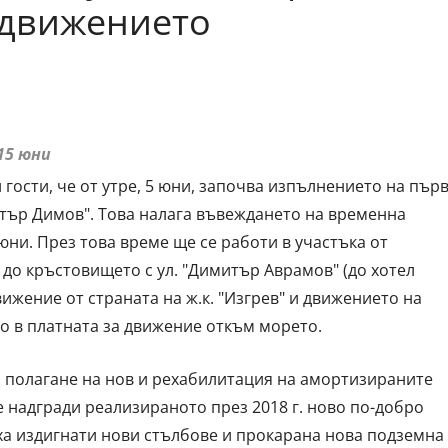
 движението
15 юни
гости, че от утре, 5 юни, започва изпълнението на пър
итър Димов". Това налага въвеждането на временна
юни. През това време ще се работи в участъка от
 до кръстовището с ул. "Димитър Аврамов" (до хотел
вижение от страната на ж.к. "Изгрев" и движението на
о в платната за движение откъм морето.
, полагане на нов и рехабилитация на амортизираните
надгради реализираното през 2018 г. ново по-добро
яха издигнати нови стълбове и прокарана нова подземна