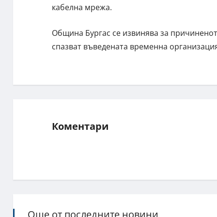
кабелна мрежа.
Община Бургас се извинява за причинено
спазват въведената временна организация
Коментари
Още от последните новини