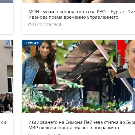
МОН смени ръководството на РУО – Бургас. Ли
Иванова поема временно управлението
31.07.2026 19:10ч.
БУРГАС
 си
Издирването на Симона Пейчева стигна до Бург
МВР включи цялата област в операцията