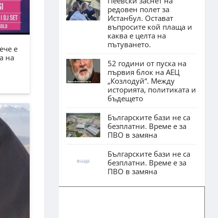
Пеевски заснет на
редовен полет за
Истанбул. Остават
въпросите кой плаща и
каква е целта на
пътуването.
ече е
а на
52 години от пуска на
първия блок на АЕЦ
„Козлодуй“. Между
историята, политиката и
бъдещето
Българските бази не са
безплатни. Време е за
ПВО в замяна
Българските бази не са
безплатни. Време е за
ПВО в замяна