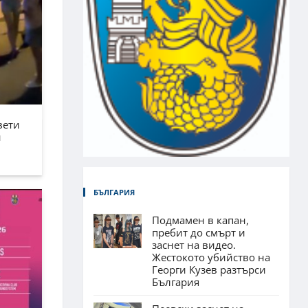
вети
н
БЪЛГАРИЯ
Подмамен в капан,
пребит до смърт и
заснет на видео.
Жестокото убийство на
Георги Кузев разтърси
България