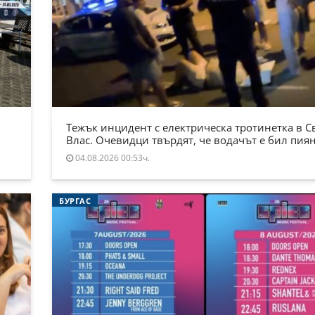
Тежък инцидент с електрическа тротинетка в С
Влас. Очевидци твърдят, че водачът е бил пия
04.08.2026 00:53ч.
БУРГАС