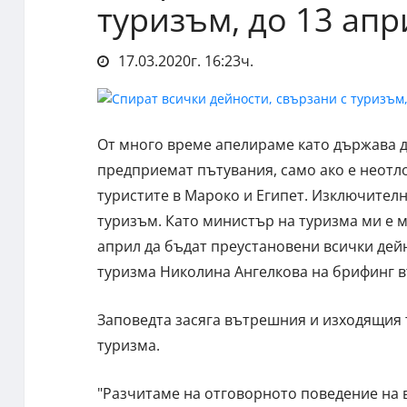
туризъм, до 13 апр
17.03.2020г. 16:23ч.
От много време апелираме като държава да
предприемат пътувания, само ако е неотло
туристите в Мароко и Египет. Изключително
туризъм. Като министър на туризма ми е м
април да бъдат преустановени всички дейн
туризма Николина Ангелкова на брифинг в
Заповедта засяга вътрешния и изходящия 
туризма.
"Разчитаме на отговорното поведение на в