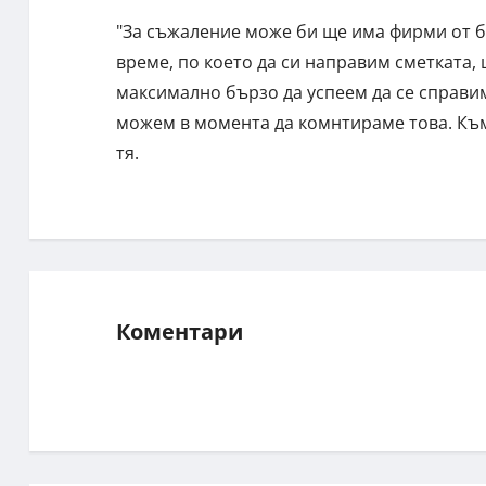
"За съжаление може би ще има фирми от б
време, по което да си направим сметката
максимално бързо да успеем да се справим
можем в момента да комнтираме това. Към
тя.
Коментари