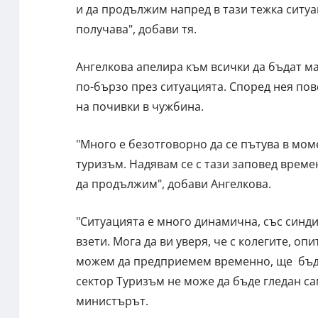
и да продължим напред в тази тежка ситуац
получава", добави тя.
Ангелкова апелира към всички да бъдат ма
по-бързо през ситуацията. Според нея пов
на почивки в чужбина.
"Много е безотговорно да се пътува в мом
туризъм. Надявам се с тази заповед време
да продължим", добави Ангелкова.
"Ситуацията е много динамична, със синд
взети. Мога да ви уверя, че с колегите, о
можем да предприемем временно, ще бъда
сектор Туризъм не може да бъде гледан сам
министърът.