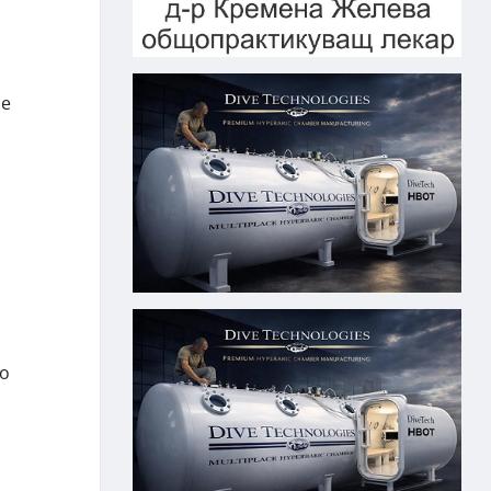
не
то