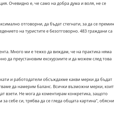
ия. Очевидно е, че само на добра дума и воля, не се
ксимално отговорни, да бъдат стегнати, за да се преми
едението на туристите е безотговорно. 483 граждани са
ента. Много ми е тежко да виждам, че на практика няма
нно да преустановим екскурзиите и да можем след това
икати и работодатели обсъждахме какви мерки да бъдат
питваме да намерим баланс. Всички възможни мерки, кои
т взети. Не мога да коментирам конкретика, защото
 за себе си, трябва да се гледа общата картина", обясни