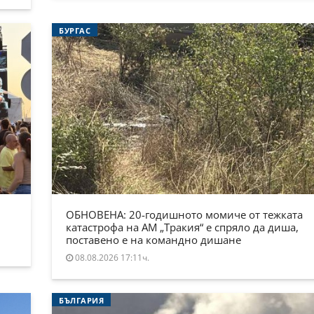
БУРГАС
ОБНОВЕНА: 20-годишното момиче от тежката
катастрофа на АМ „Тракия“ е спряло да диша,
поставено е на командно дишане
08.08.2026 17:11ч.
БЪЛГАРИЯ