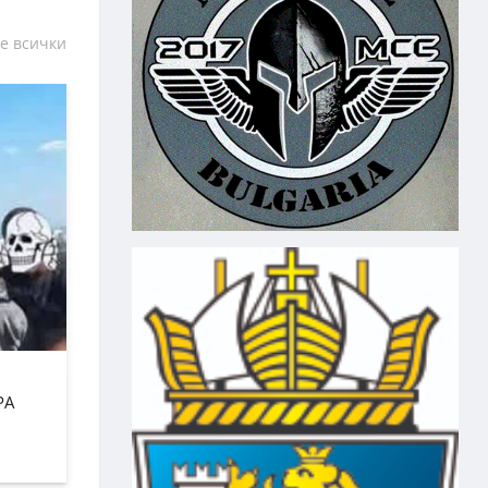
е всички
РА