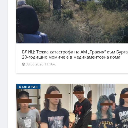
БЛИЦ: Тежка катастрофа на АМ „Тракия“ към Бурга
20-годишно момиче е в медикаментозна кома
08.08.2026 11:16ч.
БЪЛГАРИЯ