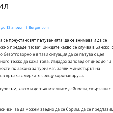
ил
 се преустановят пътуванията, да се внимава и да се
жно предаде "Нова". Виждате какво се случва в Банско, 
 безотговорно е в тази ситуация да се пътува с цел
ного тежко да кажа това. Издадох заповед от днес до 13
ости по закона за туризма", заяви министърът на
ъв връзка с мерките срещу коронавируса.
туризъм, както и допълнителните дейности, свързани с
сички, за да можем заедно да се борим, да се предпази