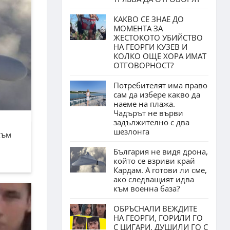
КАКВО СЕ ЗНАЕ ДО
МОМЕНТА ЗА
ЖЕСТОКОТО УБИЙСТВО
НА ГЕОРГИ КУЗЕВ И
КОЛКО ОЩЕ ХОРА ИМАТ
ОТГОВОРНОСТ?
Потребителят има право
сам да избере какво да
наеме на плажа.
Чадърът не върви
задължително с два
шезлонга
към
България не видя дрона,
който се взриви край
Кардам. А готови ли сме,
ако следващият идва
към военна база?
ОБРЪСНАЛИ ВЕЖДИТЕ
НА ГЕОРГИ, ГОРИЛИ ГО
С ЦИГАРИ, ДУШИЛИ ГО С