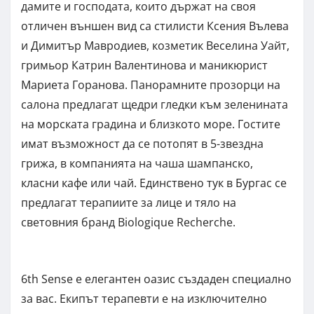
дамите и господата, които държат на своя
отличен външен вид са стилисти Ксения Вълева
и Димитър Мавродиев, козметик Веселина Уайт,
гримьор Катрин Валентинова и маникюрист
Мариета Горанова. Панорамните прозорци на
салона предлагат щедри гледки към зеленината
на морската градина и близкото море. Гостите
имат възможност да се потопят в 5-звездна
грижа, в компанията на чаша шампанско,
класни кафе или чай. Единствено тук в Бургас се
предлагат терапиите за лице и тяло на
световния бранд Biologique Recherche.
6th Sense е елегантен оазис създаден специално
за вас. Екипът терапевти е на изключително