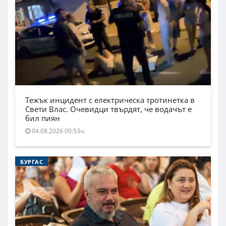
Тежък инцидент с електрическа тротинетка в
Свети Влас. Очевидци твърдят, че водачът е
бил пиян
04.08.2026 00:53ч.
БУРГАС