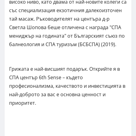
високо ниво, като двама от най-новите колеги са
със специализация екзотичния далекоизточен
тай масаж. Ръководителят на центъра д-р
Светла Шопова беше отличена с награда "СПА
мениджър на годината" от Българският съюз по
балнеология и СПА туризъм (БСБСПА) (2019).
Грижата е най-висшият подарък. Открийте я в
СПА център 6th Sense – където
професионализма, качеството и инвестицията в
най-доброто за вас е основна ценност и
приоритет.