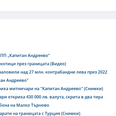
КПП „Капитан Андреево”
ркотици през границата (Видео)
аловили над 27 млн. контрабандни лева през 2022
тан Андреево"
криха митничари на "Капитан Андреево" (Снимки)
и откриха 430 000 лв. валута, скрита в два тира
 бона на Малко Търново
арати на границата с Турция (Снимки)