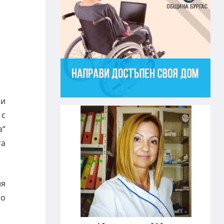
ли
 с
а“
та
ия
ло