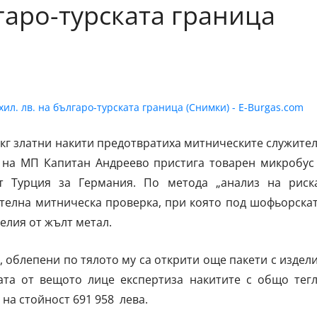
лгаро-турската граница
 кг златни накити предотвратиха митническите служите
. на МП Капитан Андреево пристига товарен микробус
т Турция за Германия. По метода „анализ на риск
ателна митническа проверка, при която под шофьорска
елия от жълт метал.
, облепени по тялото му са открити още пакети с издел
та от вещото лице експертиза накитите с общо тег
о на стойност 691 958 лева.