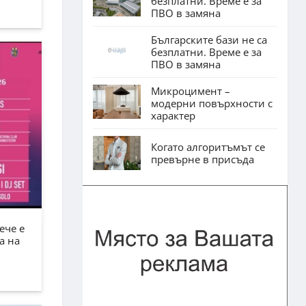
безплатни. Време е за
ПВО в замяна
Българските бази не са
безплатни. Време е за
ПВО в замяна
Микроцимент –
модерни повърхности с
характер
Когато алгоритъмът се
превърне в присъда
ече е
а на