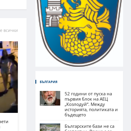
е всички
БЪЛГАРИЯ
52 години от пуска на
първия блок на АЕЦ
„Козлодуй“. Между
историята, политиката и
бъдещето
вети
Българските бази не са
н