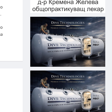
но
.
то
на