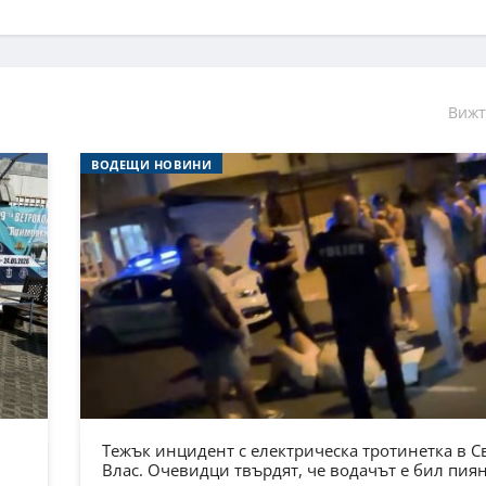
Вижт
ВОДЕЩИ НОВИНИ
Тежък инцидент с електрическа тротинетка в С
Влас. Очевидци твърдят, че водачът е бил пия