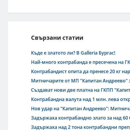
Свързани статии
Къде е златото ли? В Galleria Бургас!
Най-много контрабанда е пресечена на Г
Контрабандист опита да пренесе 20 кг на
Митничарите от МП "Капитан Андреево" з
Създават нови две платна на ГКПП "Капи
Контрабандна валута над 1 млн. лева от
Нов удар на "Капитан Андреево": Митничар
Задържаха контрабандно злато за над 60
Задържаха над 2 тона контрабандни преп