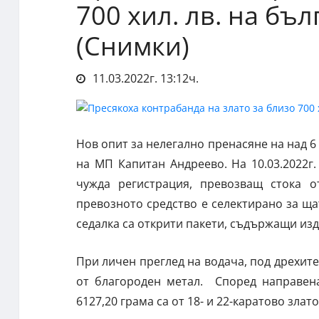
700 хил. лв. на бъ
(Снимки)
11.03.2022г. 13:12ч.
Нов опит за нелегално пренасяне на над 6
на МП Капитан Андреево. На 10.03.2022г
чужда регистрация, превозващ стока о
превозното средство е селектирано за щ
седалка са открити пакети, съдържащи изд
При личен преглед на водача, под дрехите
от благороден метал. Според направена
6127,20 грама са от 18- и 22-каратово злат