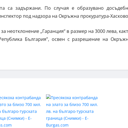
та са задържани. По случая е образувано досъдеб
нспектор под надзора на Окръжна прокуратура-Хасково
а за неотклонение „Гаранция“ в размер на 3000 лева, как
Република България”, освен с разрешение на Окръж