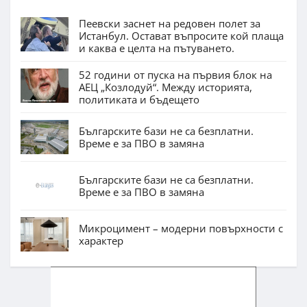
Пеевски заснет на редовен полет за
Истанбул. Остават въпросите кой плаща
и каква е целта на пътуването.
52 години от пуска на първия блок на
АЕЦ „Козлодуй“. Между историята,
политиката и бъдещето
Българските бази не са безплатни.
Време е за ПВО в замяна
Българските бази не са безплатни.
Време е за ПВО в замяна
Микроцимент – модерни повърхности с
характер