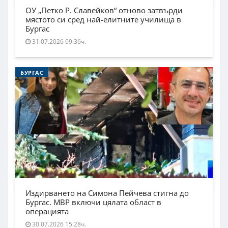
ОУ „Петко Р. Славейков“ отново затвърди
мястото си сред най-елитните училища в
Бургас
31.07.2026 09:36ч.
БУРГАС
Издирването на Симона Пейчева стигна до
Бургас. МВР включи цялата област в
операцията
30.07.2026 15:28ч.