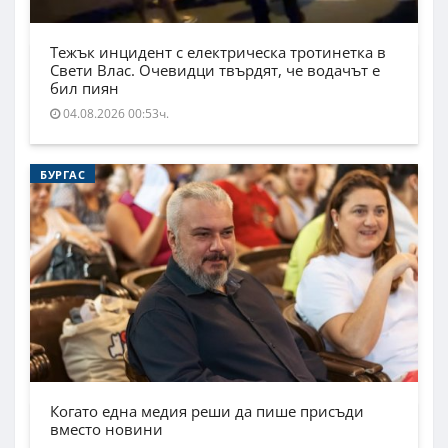
Тежък инцидент с електрическа тротинетка в
Свети Влас. Очевидци твърдят, че водачът е
бил пиян
04.08.2026 00:53ч.
БУРГАС
Когато една медия реши да пише присъди
вместо новини