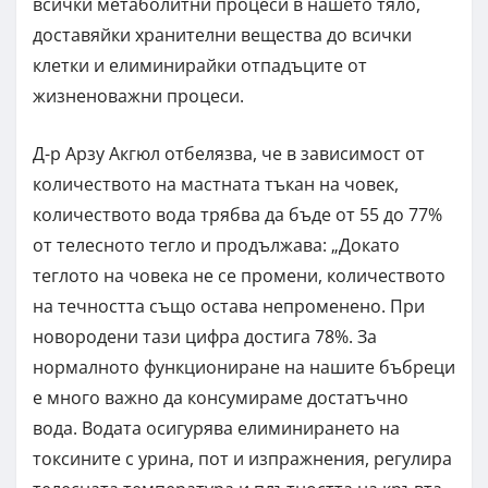
всички метаболитни процеси в нашето тяло,
доставяйки хранителни вещества до всички
клетки и елиминирайки отпадъците от
жизненоважни процеси.
Д-р Арзу Акгюл отбелязва, че в зависимост от
количеството на мастната тъкан на човек,
количеството вода трябва да бъде от 55 до 77%
от телесното тегло и продължава: „Докато
теглото на човека не се промени, количеството
на течността също остава непроменено. При
новородени тази цифра достига 78%. За
нормалното функциониране на нашите бъбреци
е много важно да консумираме достатъчно
вода. Водата осигурява елиминирането на
токсините с урина, пот и изпражнения, регулира