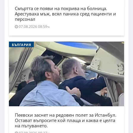
Смъртта се появи на покрива на болница.
Арестуваха мъж, всял паника сред пациенти и
персонал
07.08.2026 08:59ч.
БЪЛГАРИЯ
Пеевски заснет на редовен полет за Истанбул.
Остават въпросите кой плаща и каква е целта
на пътуването.