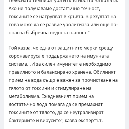
телесната температура и плътността на кръвта.
Ако не получаваме достатъчно течност,
токсините се натрупват в кръвта. В резултат на
това може да се развие уролитиаза или още по-
опасна бъбречна недостатъчност."
Той казва, че една от защитните мерки срещу
коронавирусa е поддържането на имунната
система. „И за силен имунитет е необходимо
правилното и балансирано хранене. Обилният
прием на вода също е важен за прочистване на
тялото от токсини и стимулиране на
метаболизма. Ежедневният прием на
достатъчно вода помага да се премахнат
токсините от тялото, да се неутрализират
бактериите и вирусите", казва експертът.