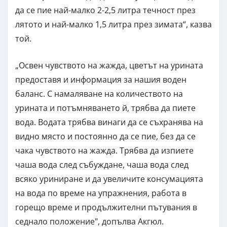
да се пие най-малко 2-2,5 литра течност през
лятото и най-малко 1,5 литра през зимата“, казва
той.
„Освен чувството на жажда, цветът на урината
предоставя и информация за нашия воден
баланс. С намаляване на количеството на
урината и потъмняването й, трябва да пиете
вода. Водата трябва винаги да се съхранява на
видно място и постоянно да се пие, без да се
чака чувството на жажда. Трябва да изпиете
чаша вода след събуждане, чаша вода след
всяко уриниране и да увеличите консумацията
на вода по време на упражнения, работа в
горещо време и продължителни пътувания в
седнало положение", допълва Акгюл.