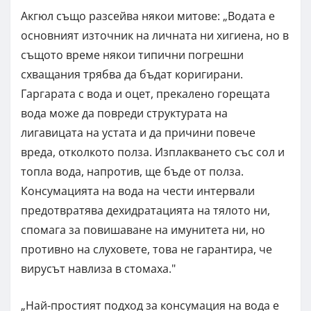
Акгюл също разсейва някои митове: „Водата е
основният източник на личната ни хигиена, но в
същото време някои типични погрешни
схващания трябва да бъдат коригирани.
Гаргарата с вода и оцет, прекалено горещата
вода може да повреди структурата на
лигавицата на устата и да причини повече
вреда, отколкото полза. Изплакването със сол и
топла вода, напротив, ще бъде от полза.
Консумацията на вода на чести интервали
предотвратява дехидратацията на тялото ни,
спомага за повишаване на имунитета ни, но
противно на слуховете, това не гарантира, че
вирусът навлиза в стомаха."
„Най-простият подход за консумация на вода е