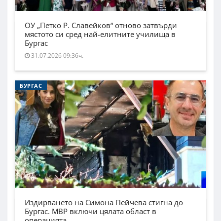
ОУ „Петко Р. Славейков“ отново затвърди
мястото си сред най-елитните училища в
Бургас
31.07.2026 09:36ч.
БУРГАС
Издирването на Симона Пейчева стигна до
Бургас. МВР включи цялата област в
операцията