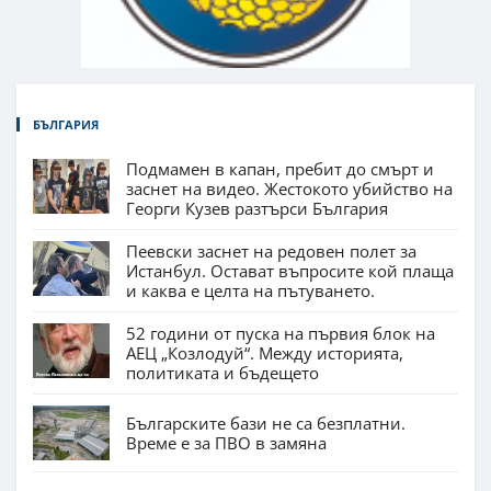
БЪЛГАРИЯ
Подмамен в капан, пребит до смърт и
заснет на видео. Жестокото убийство на
Георги Кузев разтърси България
Пеевски заснет на редовен полет за
Истанбул. Остават въпросите кой плаща
и каква е целта на пътуването.
52 години от пуска на първия блок на
АЕЦ „Козлодуй“. Между историята,
политиката и бъдещето
Българските бази не са безплатни.
Време е за ПВО в замяна