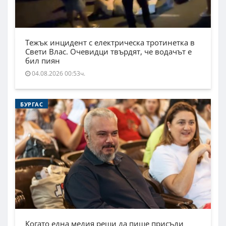
Тежък инцидент с електрическа тротинетка в
Свети Влас. Очевидци твърдят, че водачът е
бил пиян
04.08.2026 00:53ч.
БУРГАС
Когато една медия реши да пише присъди