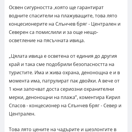
Освен сигурността ,която ще гарантират
водните спасители на плажуващите, това лято
концесионерите на Слънчев бряг - Централен и
Северен са помислили и за още нещо-
осветление на пясъчната ивица.
„Цялата ивица е осветена от единия до другия
край и така сме подобрили безопасността на
туристите. Има и жива охрана, денонощна е и в
момента има, патрулират пак двойки. А вече от
1 юни започват доста сериозни охранителни
мерки, денонощни на плажа”, коментира Кирил
Спасов - концесионер на Слънчев бряг - Север и
Централен.
Това лято цените на чадърите и шезлонгите в