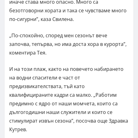
иначе става много опасно. Много са
безотговорни хората и така се чувстваме много
по-сигурни”, каза Свилена.
„По-спокойно, според мен сезонът вече
започва, тепърва, но има доста хора в курорта”,
коментира Тея.
И на този плаж, както на повечето набирането
на водни спасители е част от
предизвикателствата, тъй като
квалифицираните кадри са малко. „Работим
предимно с ядро от наши момчета, които са
дългогодишни наши служители и които се
стимулират извън сезона”, посочва още Здравка
Кутрев.