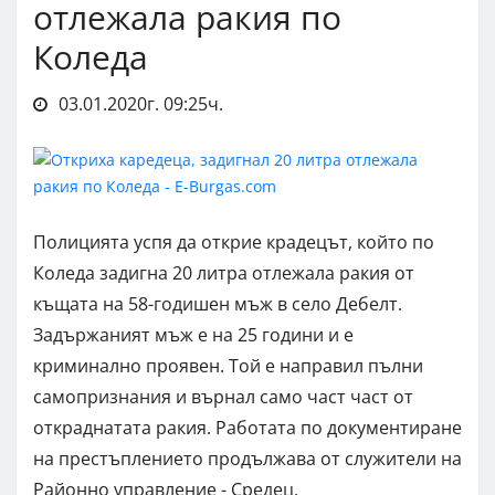
отлежала ракия по
Коледа
03.01.2020г. 09:25ч.
Полицията успя да открие крадецът, който по
Коледа задигна 20 литра отлежала ракия от
къщата на 58-годишен мъж в село Дебелт.
Задържаният мъж е на 25 години и е
криминално проявен. Той е направил пълни
самопризнания и върнал само част част от
откраднатата ракия. Работата по документиране
на престъплението продължава от служители на
Районно управление - Средец.