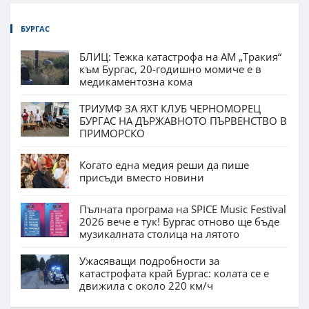
БУРГАС
БЛИЦ: Тежка катастрофа на АМ „Тракия“
към Бургас, 20-годишно момиче е в
медикаментозна кома
ТРИУМФ ЗА ЯХТ КЛУБ ЧЕРНОМОРЕЦ
БУРГАС НА ДЪРЖАВНОТО ПЪРВЕНСТВО В
ПРИМОРСКО
Когато една медия реши да пише
присъди вместо новини
Пълната програма на SPICE Music Festival
2026 вече е тук! Бургас отново ще бъде
музикалната столица на лятото
Ужасяващи подробности за
катастрофата край Бургас: колата се е
движила с около 220 км/ч