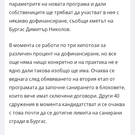
параметрите на новата програма и дали
собствениците ще трябват да участват в нея с
някакво дофинансиране, съобщи кметът на
Бургас Димитър Николов.
В момента се работи по три хипотози за
различен процент на дофинансиране, но все
още няма нищо конкретно и на практика не е
ядно дали такова изобщо ще има. Очаква се
веднага след обявяването на втория етап от
програмата да започне санирането в блоковете,
които вече имат сключени договори. Други 40
сдружения в момента кандидатстват и се очаква
с това почти да се дотигне лимита на санирани
сгради в Бургас.