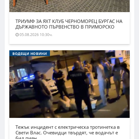
ТРИУМФ ЗА ЯХТ КЛУБ ЧЕРНОМОРЕЦ БУРГАС НА
ДЪРЖАВНОТО ПЪРВЕНСТВО В ПРИМОРСКО
05.08.2026 10:30ч.
ВОДЕЩИ НОВИНИ
Тежък инцидент с електрическа тротинетка в
Свети Влас. Очевидци твърдят, че водачът е
бил пиян