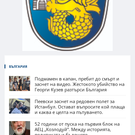
БЪЛГАРИЯ
Подмамен в капан, пребит до смърт и
заснет на видео. Жестокото убийство на
Георги Кузев разтърси България
Пеевски заснет на редовен полет за
Истанбул. Остават въпросите кой плаща
и каква е целта на пътуването.
52 години от пуска на първия блок на
АЕЦ „Козлодуй“. Между историята,
политиката и бъдещето