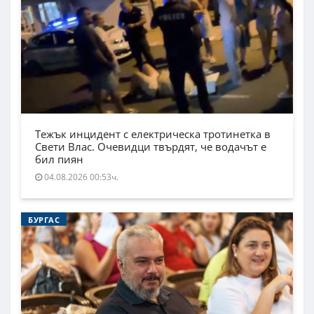
Тежък инцидент с електрическа тротинетка в
Свети Влас. Очевидци твърдят, че водачът е
бил пиян
04.08.2026 00:53ч.
БУРГАС