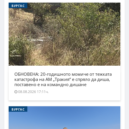
БУРГАС
ОБНОВЕНА: 20-годишното момиче от тежката
катастрофа на АМ „Тракия“ е спряло да диша,
поставено е на командно дишане
08.08.2026 17:11ч.
БУРГАС