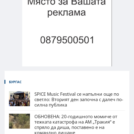
БУРГАС
SPICE Music Festival се напълни още по
светло: Вторият ден започна с далеч по-
силна публика
ОБНОВЕНА: 20-годишното момиче от
тежката катастрофа на АМ „Тракия“ е
спряло да диша, поставено е на
командно дишане