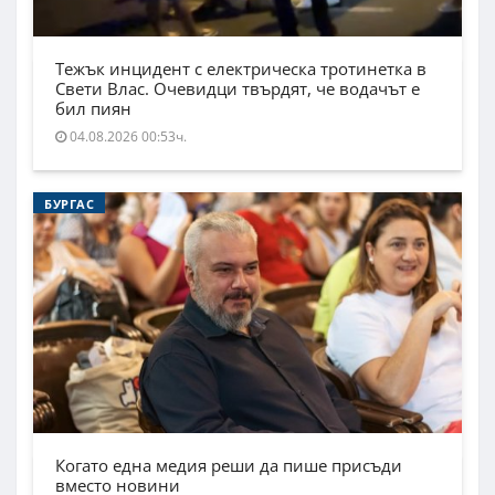
Тежък инцидент с електрическа тротинетка в
Свети Влас. Очевидци твърдят, че водачът е
бил пиян
04.08.2026 00:53ч.
БУРГАС
Когато една медия реши да пише присъди
вместо новини