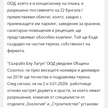
ООД, която е и концесионер на плажа, е
разрешено поставянето на 22 бунгала /
преместваеми обекти/, които, заедно с
прилежащите им паркинг, заведение за хранене,
санитарни помещения и рецепция, ще
представляват обособен къмпинг. Той ще бъде
създаден на частни терени, собственост на
фирмата.
"Сънрайз Блу Лагун" ООД уведоми Община
Созопол, че през месеците ноември и декември
на 2019г ще почиства и подравнява терена.
След сигнал, че на 2 и 3.01.2020г. работници
отново кастрят дървета и храсти, за което нямат
разрешение, комисия от специалисти от
отделите „Екология” и „Строителство” установи