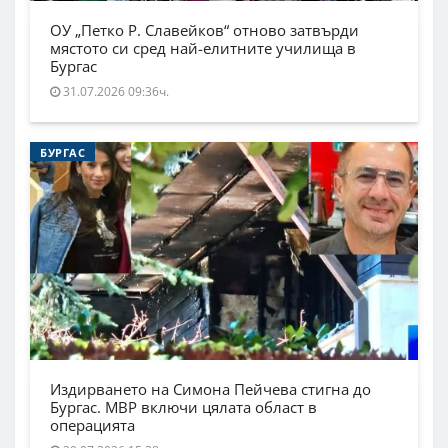
ОУ „Петко Р. Славейков“ отново затвърди
мястото си сред най-елитните училища в
Бургас
31.07.2026 09:36ч.
БУРГАС
Издирването на Симона Пейчева стигна до
Бургас. МВР включи цялата област в
операцията