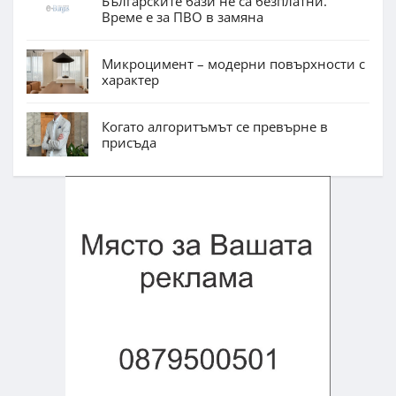
Българските бази не са безплатни.
Време е за ПВО в замяна
Микроцимент – модерни повърхности с
характер
Когато алгоритъмът се превърне в
присъда