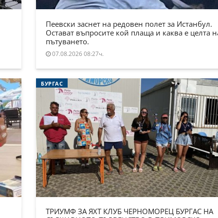
Пеевски заснет на редовен полет за Истанбул.
Остават въпросите кой плаща и каква е целта н
пътуването.
07.08.2026 08:27ч.
БУРГАС
ТРИУМФ ЗА ЯХТ КЛУБ ЧЕРНОМОРЕЦ БУРГАС НА