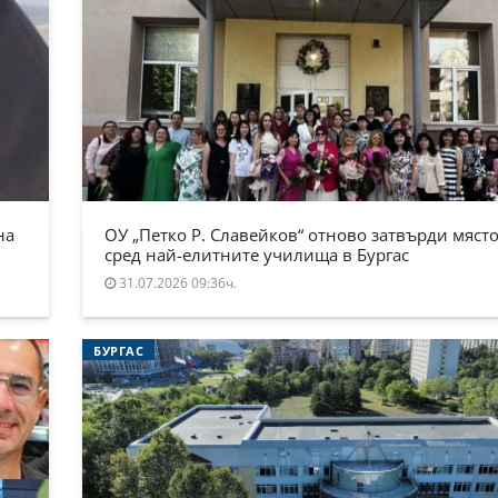
на
ОУ „Петко Р. Славейков“ отново затвърди място
сред най-елитните училища в Бургас
31.07.2026 09:36ч.
БУРГАС