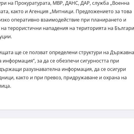
тури на Прокуратурата, МВР, ДАНС, ДАР, служба „Военна
та, както и Агенция „Митници. Предложението за това
лизко оперативно взаимодействие при планирането и
 на терористични нападения на територията на Българ
уции.
ищата ще се ползват определени структури на Държавн
а информация“, за да се обезпечи сигурността при
ъдържащи разузнавателна информация, да се осигури
ници, както и при превоз, придружаване и охрана на
лица.