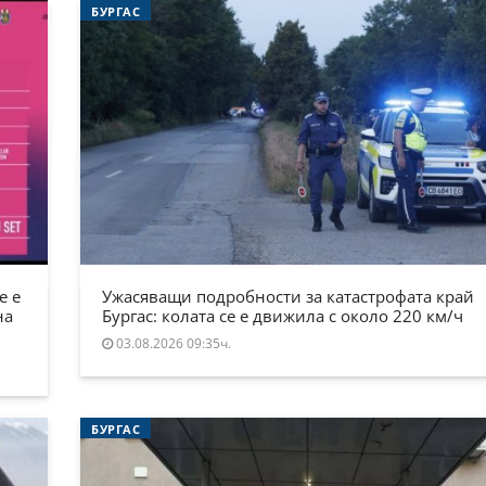
БУРГАС
е е
Ужасяващи подробности за катастрофата край
на
Бургас: колата се е движила с около 220 км/ч
03.08.2026 09:35ч.
БУРГАС