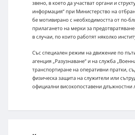
звено, в което да участват органи и струк
информация“ при Министерство на отбрана
бе мотивирано с необходимостта от по-б
прилагането на мерки за предотвратяване
в случаи, по които работят няколко инстит
Със специален режим на движение по път
агенция „Разузнаване“ и на служба „Военн
транспортиране на оперативни пратки, с
физическа защита на служители или сътруд
официални високопоставени длъжностни 