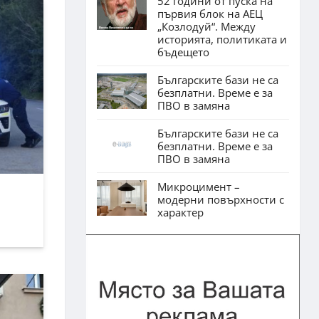
52 години от пуска на
първия блок на АЕЦ
„Козлодуй“. Между
историята, политиката и
бъдещето
Българските бази не са
безплатни. Време е за
ПВО в замяна
Българските бази не са
безплатни. Време е за
ПВО в замяна
Микроцимент –
модерни повърхности с
характер