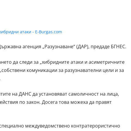
ржавна агенция „Разузнаване“ (ДАР), предаде БГНЕС.
нето да следи за „хибридните атаки и асиметричните
 „собствени комуникации за разузнавателни цели и за
.
тите на ДАНС да установяват самоличност на лица,
йствия по закон. Досега това можеха да правят
а специално междуведомствено контратерористично