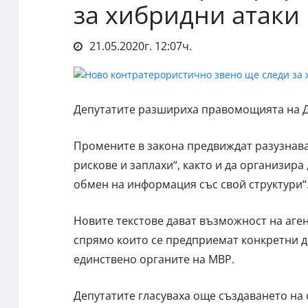
за хибридни атаки
21.05.2020г. 12:07ч.
Депутатите разшириха правомощията на Дъ
Промените в закона предвиждат разузнава
рискове и заплахи“, както и да организира
обмен на информация със свой структури“
Новите текстове дават възможност на аген
спрямо които се предприемат конкретни де
единствено органите на МВР.
Депутатите гласуваха още създаването н