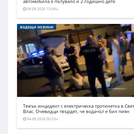
автомобила е пътувало и 2-годишно дете
06.08.2026 15:04ч.
ВОДЕЩИ НОВИНИ
Тежък инцидент с електрическа тротинетка в Све
Влас. Очевидци твърдят, че водачът е бил пиян
04.08.2026 00:53ч.