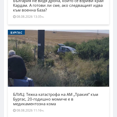
България не видя дрона, който се взриви край
Кардам. А готови ли сме, ако следващият идва
към военна база?
08.08.2026 13:35ч.
БУРГАС
БЛИЦ: Тежка катастрофа на АМ „Тракия“ към
Бургас, 20-годишно момиче е в
медикаментозна кома
08.08.2026 11:16ч.