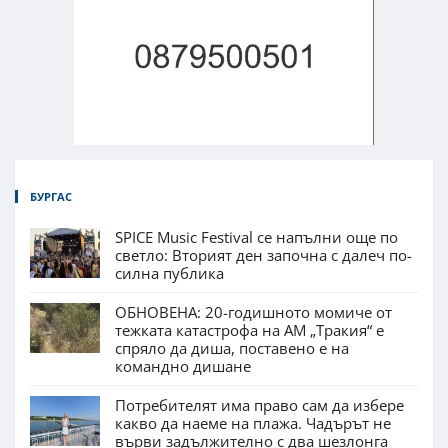
БУРГАС
SPICE Music Festival се напълни още по
светло: Вторият ден започна с далеч по-
силна публика
ОБНОВЕНА: 20-годишното момиче от
тежката катастрофа на АМ „Тракия“ е
спряло да диша, поставено е на
командно дишане
Потребителят има право сам да избере
какво да наеме на плажа. Чадърът не
върви задължително с два шезлонга