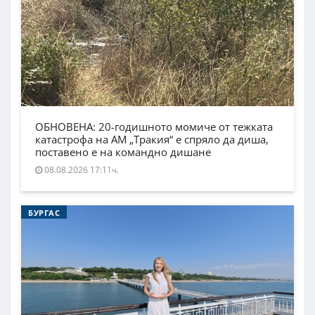
ОБНОВЕНА: 20-годишното момиче от тежката
катастрофа на АМ „Тракия“ е спряло да диша,
поставено е на командно дишане
08.08.2026 17:11ч.
БУРГАС