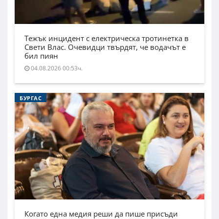
Тежък инцидент с електрическа тротинетка в
Свети Влас. Очевидци твърдят, че водачът е
бил пиян
04.08.2026 00:53ч.
БУРГАС
Когато една медия реши да пише присъди