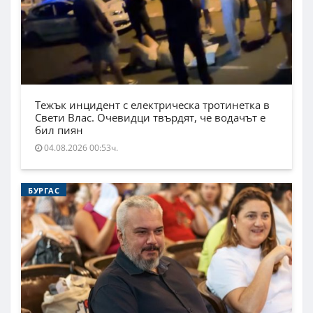
Тежък инцидент с електрическа тротинетка в
Свети Влас. Очевидци твърдят, че водачът е
бил пиян
04.08.2026 00:53ч.
БУРГАС