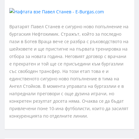
Вратарят Павел Станев е сигурно ново попълнение на
бургаския Нефтохимик. Стражът, който за последно
пази в Ботев Враца вече се разбра с ръководството на
шейховете и ще пристигне на първата тренировка на
отбора за новата година. Неговият договор с врачани
е прекратен и той ще се присъедини към бургазлии
със свободен трансфер. На този етап това е и
единственото сигурно ново попълнение в тима на
Ангел Стойков. В момента управата на бургазлии е в
напреднали преговори с още дузина играчи, но
конкретен резултат досета няма. Очаква се да бъдат
привлечени поне 10-ина футболисти, които да засилят
конкуренцията по отделните линии.