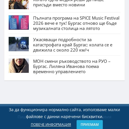
присъди вместо новини
Пълната програма на SPICE Music Festival
2026 вече е тук! Бургас отново ще бъде
музикалната столица на лятото
Ужасяващи подробности за
катастрофата край Бургас: колата се е
движила с около 220 км/ч
МОН смени ръководството на РУО –
Бургас. Лиляна Иванова поема
временно управлението
За да функционира нормално сайта, използваме малки
файлове с данни наречени бисквитки.
Пишете ни
Реклама
Екип
Общи условия
ПОВЕЧЕ ИНФОРМАЦИЯ
ПРИЕМАМ