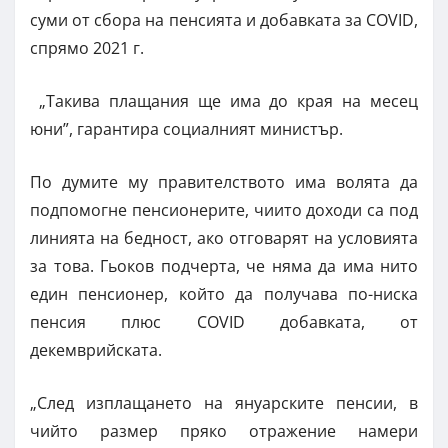
суми от сбора на пенсията и добавката за COVID,
спрямо 2021 г.
„Такива плащания ще има до края на месец
юни”, гарантира социалният министър.
По думите му правителството има волята да
подпомогне пенсионерите, чиито доходи са под
линията на бедност, ако отговарят на условията
за това. Гьоков подчерта, че няма да има нито
един пенсионер, който да получава по-ниска
пенсия плюс COVID добавката, от
декемврийската.
„След изплащането на януарските пенсии, в
чийто размер пряко отражение намери