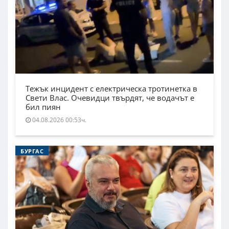
Тежък инцидент с електрическа тротинетка в
Свети Влас. Очевидци твърдят, че водачът е
бил пиян
04.08.2026 00:53ч.
БУРГАС