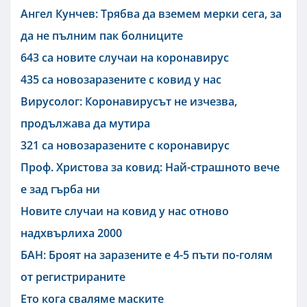
Ангел Кунчев: Трябва да вземем мерки сега, за
да не пълним пак болниците
643 са новите случаи на коронавирус
435 са новозаразените с ковид у нас
Вирусолог: Коронавирусът не изчезва,
продължава да мутира
321 са новозаразените с коронавирус
Проф. Христова за ковид: Най-страшното вече
е зад гърба ни
Новите случаи на ковид у нас отново
надхвърлиха 2000
БАН: Броят на заразените е 4-5 пъти по-голям
от регистрираните
Ето кога сваляме маските