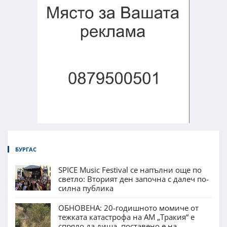
БУРГАС
SPICE Music Festival се напълни още по
светло: Вторият ден започна с далеч по-
силна публика
ОБНОВЕНА: 20-годишното момиче от
тежката катастрофа на АМ „Тракия“ е
спряло да диша, поставено е на