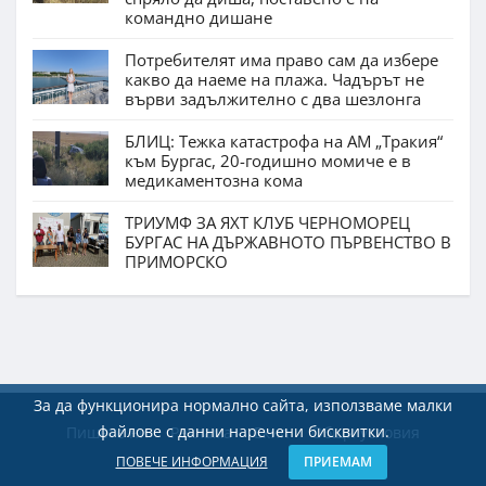
командно дишане
Потребителят има право сам да избере
какво да наеме на плажа. Чадърът не
върви задължително с два шезлонга
БЛИЦ: Тежка катастрофа на АМ „Тракия“
към Бургас, 20-годишно момиче е в
медикаментозна кома
ТРИУМФ ЗА ЯХТ КЛУБ ЧЕРНОМОРЕЦ
БУРГАС НА ДЪРЖАВНОТО ПЪРВЕНСТВО В
ПРИМОРСКО
За да функционира нормално сайта, използваме малки
файлове с данни наречени бисквитки.
Пишете ни
Реклама
Екип
Общи условия
ПОВЕЧЕ ИНФОРМАЦИЯ
ПРИЕМАМ