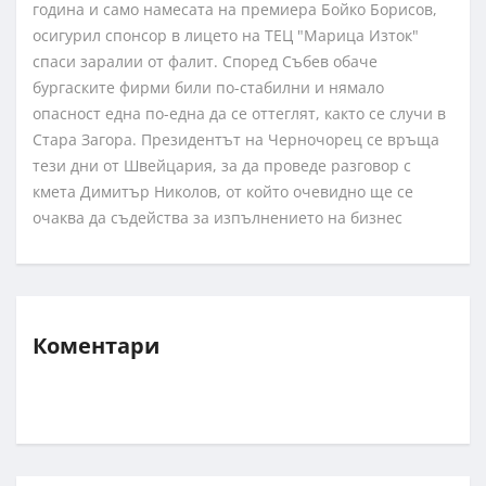
година и само намесата на премиера Бойко Борисов,
осигурил спонсор в лицето на ТЕЦ "Марица Изток"
спаси заралии от фалит. Според Събев обаче
бургаските фирми били по-стабилни и нямало
опасност една по-една да се оттеглят, както се случи в
Стара Загора. Президентът на Черночорец се връща
тези дни от Швейцария, за да проведе разговор с
кмета Димитър Николов, от който очевидно ще се
очаква да съдейства за изпълнението на бизнес
Коментари