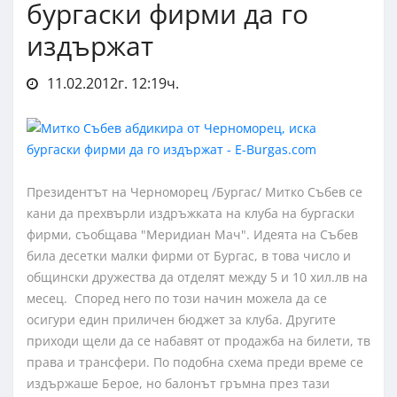
бургаски фирми да го
издържат
11.02.2012г. 12:19ч.
Президентът на Черноморец /Бургас/ Митко Събев се
кани да прехвърли издръжката на клуба на бургаски
фирми, съобщава "Меридиан Мач". Идеята на Събев
била десетки малки фирми от Бургас, в това число и
общински дружества да отделят между 5 и 10 хил.лв на
месец. Според него по този начин можела да се
осигури един приличен бюджет за клуба. Другите
приходи щели да се набавят от продажба на билети, тв
права и трансфери. По подобна схема преди време се
издържаше Берое, но балонът гръмна през тази