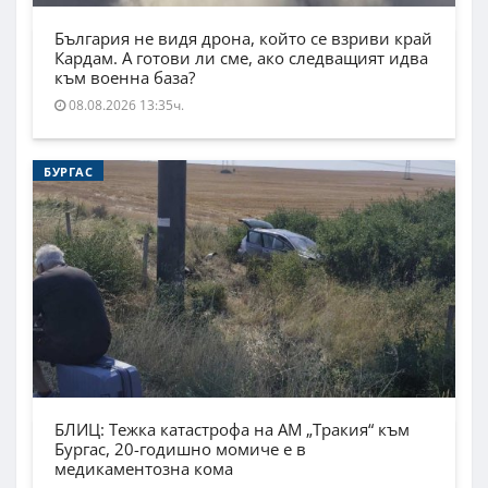
България не видя дрона, който се взриви край
Кардам. А готови ли сме, ако следващият идва
към военна база?
08.08.2026 13:35ч.
БУРГАС
БЛИЦ: Тежка катастрофа на АМ „Тракия“ към
Бургас, 20-годишно момиче е в
медикаментозна кома