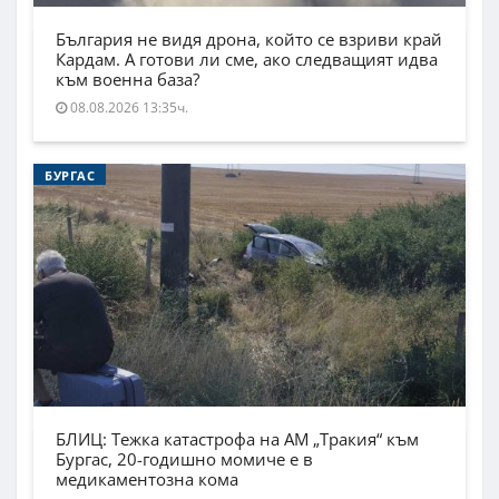
България не видя дрона, който се взриви край
Кардам. А готови ли сме, ако следващият идва
към военна база?
08.08.2026 13:35ч.
БУРГАС
БЛИЦ: Тежка катастрофа на АМ „Тракия“ към
Бургас, 20-годишно момиче е в
медикаментозна кома