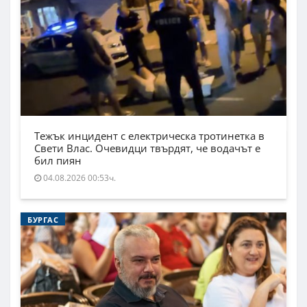
Тежък инцидент с електрическа тротинетка в
Свети Влас. Очевидци твърдят, че водачът е
бил пиян
04.08.2026 00:53ч.
БУРГАС