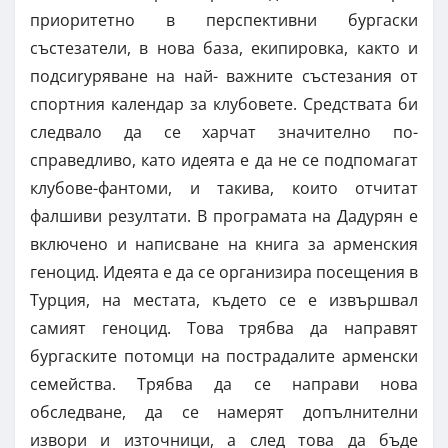
приоритетно в перспективни бургаски
състезатели, в нова база, екипировка, както и
подсиryряване на най- важните състезания от
спортния календар за клубовете. Средствата би
следвало да се харчат значително по-
справедливо, като идеята е да не се подпомагат
клубове-фантоми, и такива, които отчитат
фалшиви резултати. В програмата на Дадурян е
включено и написване на книга за арменския
геноцид. Идеята е да се организира посещения в
Турция, на местата, където се е извършвал
самият геноцид. Това трябва да направят
бургаските потомци на пострадалите арменски
семейства. Трябва да се направи нова
обследване, да се намерят допълнителни
извори и източници, а след това да бъде