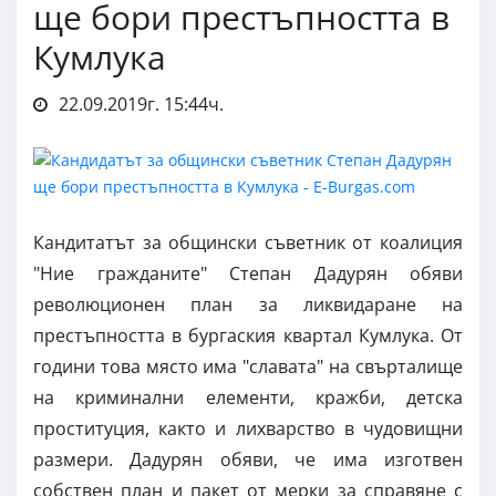
ще бори престъпността в
Кумлука
22.09.2019г. 15:44ч.
Кандитатът за общински съветник от коалиция
"Ние гражданите" Степан Дадурян обяви
революционен план за ликвидаране на
престъпността в бургаския квартал Кумлука. От
години това място има "славата" на свърталище
на криминални елементи, кражби, детска
проституция, както и лихварство в чудовищни
размери. Дадурян обяви, че има изготвен
собствен план и пакет от мерки за справяне с