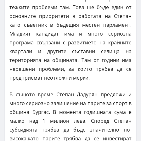
тежките проблеми там. Това ще бъде един от
основните приоритети в работата на Степан
като съветник в бъдещия местен парламент.
Младият кандидат има и много сериозна
програма свързани с развитието на крайните
квартали и другите съставни селища на
територията на общината. Там от години има
нерешени проблеми, за които трябва да се
предприемат неотложни мерки.
В същото време Степан Дадурян предложи и
много сериозно завишение на парите за спорт в
община Бургас. В момента годишната сума е
малко над 1 милион лева. Според Степан
субсидията трябва да бъде значително по-
висока,като парите трябва да се инвестират