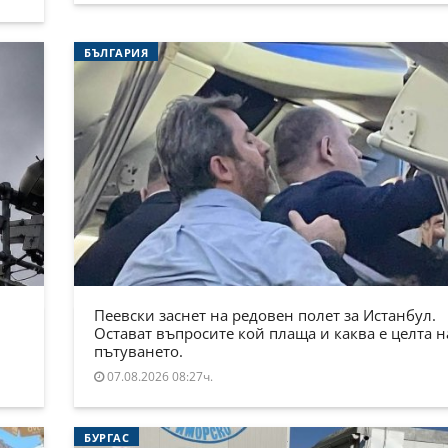
БЪЛГАРИЯ
Пеевски заснет на редовен полет за Истанбул.
Остават въпросите кой плаща и каква е целта н
пътуването.
07.08.2026 08:27ч.
БУРГАС