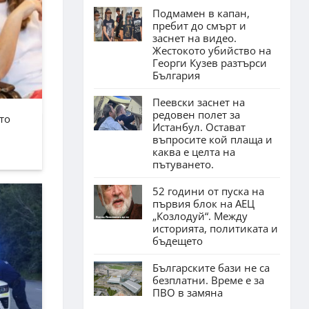
Подмамен в капан,
пребит до смърт и
заснет на видео.
Жестокото убийство на
Георги Кузев разтърси
България
Пеевски заснет на
редовен полет за
то
Истанбул. Остават
въпросите кой плаща и
каква е целта на
пътуването.
52 години от пуска на
първия блок на АЕЦ
„Козлодуй“. Между
историята, политиката и
бъдещето
Българските бази не са
безплатни. Време е за
ПВО в замяна