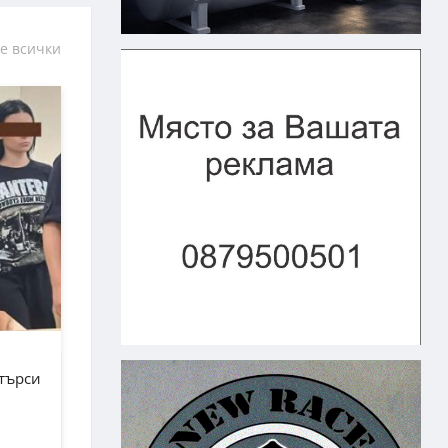
е всички
зтърси