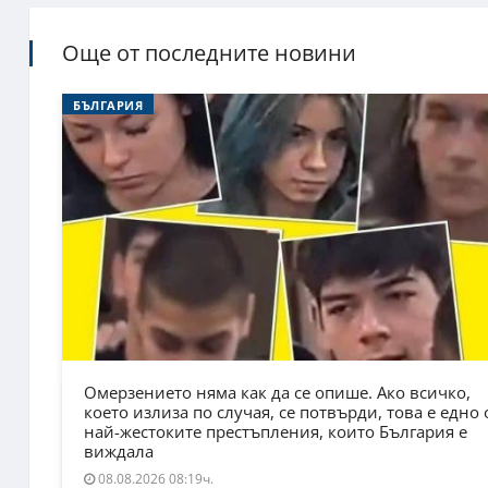
Още от последните новини
БЪЛГАРИЯ
Омерзението няма как да се опише. Ако всичко,
което излиза по случая, се потвърди, това е едно 
най-жестоките престъпления, които България е
виждала
08.08.2026 08:19ч.