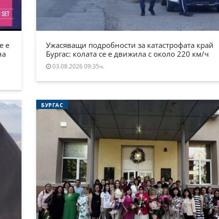
е е
Ужасяващи подробности за катастрофата край
на
Бургас: колата се е движила с около 220 км/ч
03.08.2026 09:35ч.
БУРГАС