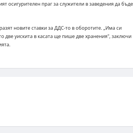
ят осигурителен праг за служители в заведения да бъде
разят новите ставки за ДДС-то в оборотите. „Има си
то две уискита в касата ще пише две хранения", заключи
ията.