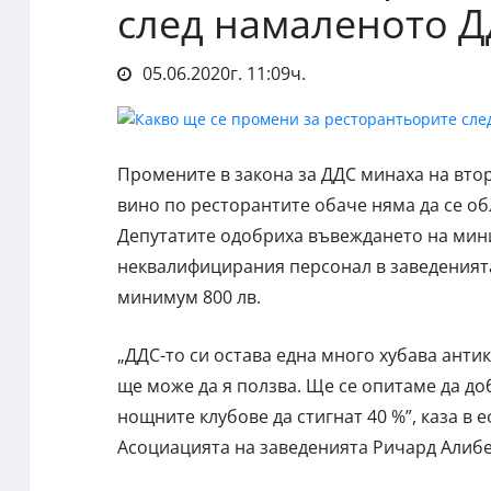
след намаленото Д
05.06.2020г. 11:09ч.
Промените в закона за ДДС минаха на втор
вино по ресторантите обаче няма да се об
Депутатите одобриха въвеждането на мини
неквалифицирания персонал в заведенията
минимум 800 лв.
„ДДС-то си остава една много хубава анти
ще може да я ползва. Ще се опитаме да до
нощните клубове да стигнат 40 %”, каза в 
Асоциацията на заведенията Ричард Алибе