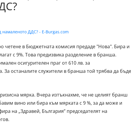
ДС?
о четене в Бюджетната комисия предаде "Нова". Бира и
лагат с 9%. Това предизвика разделение в бранша.
мален осигурителен праг от 610 лв. за
. За останалите служители в бранша той трябва да бъд
кризисна мярка. Вчера изтъкнахме, че не целият бранш
бавим вино или бира към мярката с 9 %, за да може и
ефира на „Здравей, България” председателят на
гов.