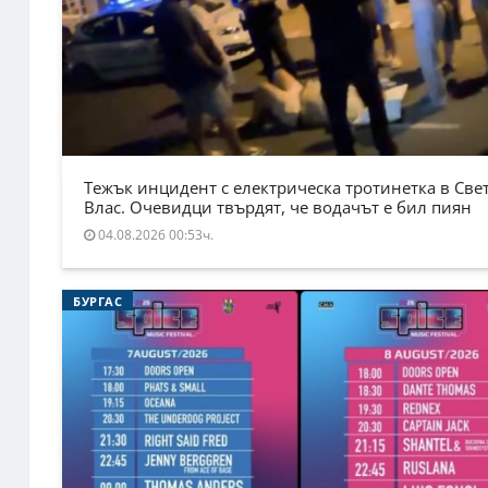
Тежък инцидент с електрическа тротинетка в Све
Влас. Очевидци твърдят, че водачът е бил пиян
04.08.2026 00:53ч.
БУРГАС