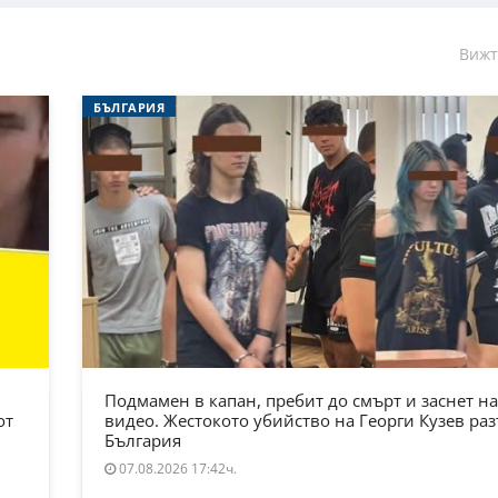
Вижт
БЪЛГАРИЯ
Подмамен в капан, пребит до смърт и заснет на
от
видео. Жестокото убийство на Георги Кузев ра
България
07.08.2026 17:42ч.