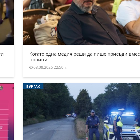
ти
Когато една медия реши да пише присъди вмес
новини
03.08.2026 22:50ч.
БУРГАС