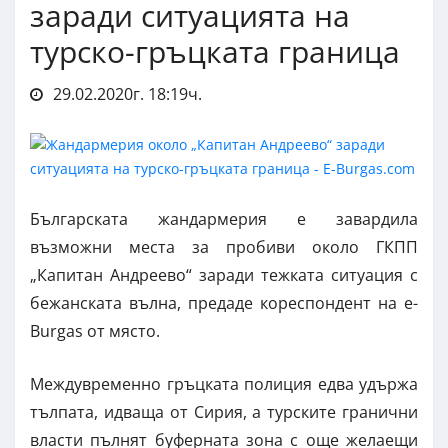
заради ситуацията на
турско-гръцката граница
29.02.2020г. 18:19ч.
Българската жандармерия е завардила
възможни места за пробиви около ГКПП
„Капитан Андреево“ заради тежката ситуация с
бежанската вълна, предаде кореспондент на e-
Burgas от място.
Междувременно гръцката полиция едва удържа
тълпата, идваща от Сирия, а турските гранични
власти пълнят буферната зона с още желаещи