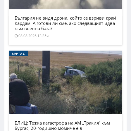
България не видя дрона, който се взриви край
Кардам. А готови ли сме, ако следващият идва
към военна база?
08.08.2026 13:35ч.
БУРГАС
БЛИЦ: Тежка катастрофа на АМ „Тракия“ към
Бургас, 20-годишно момиче е в