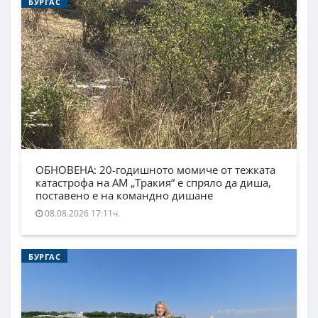
БУРГАС
ОБНОВЕНА: 20-годишното момиче от тежката
катастрофа на АМ „Тракия“ е спряло да диша,
поставено е на командно дишане
08.08.2026 17:11ч.
БУРГАС