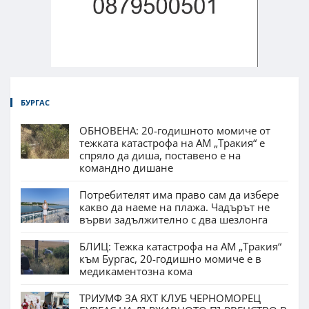
БУРГАС
ОБНОВЕНА: 20-годишното момиче от
тежката катастрофа на АМ „Тракия“ е
спряло да диша, поставено е на
командно дишане
Потребителят има право сам да избере
какво да наеме на плажа. Чадърът не
върви задължително с два шезлонга
БЛИЦ: Тежка катастрофа на АМ „Тракия“
към Бургас, 20-годишно момиче е в
медикаментозна кома
ТРИУМФ ЗА ЯХТ КЛУБ ЧЕРНОМОРЕЦ