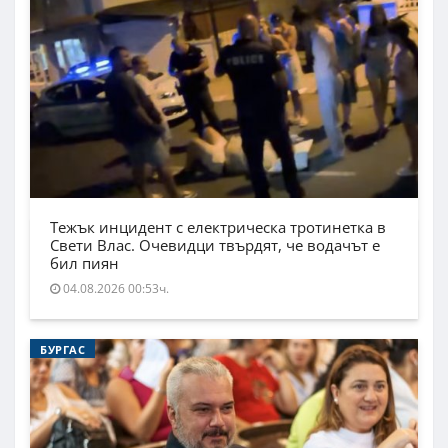
Тежък инцидент с електрическа тротинетка в
Свети Влас. Очевидци твърдят, че водачът е
бил пиян
04.08.2026 00:53ч.
БУРГАС