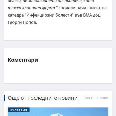
белези, че заболяването ще протече, като
тежка клинична форма."
сподели началникът на
катедра "Инфекциозни болести" във ВМА доц.
Георги Попов.
Коментари
Още от последните новини
Вижте всички
БЪЛГАРИЯ