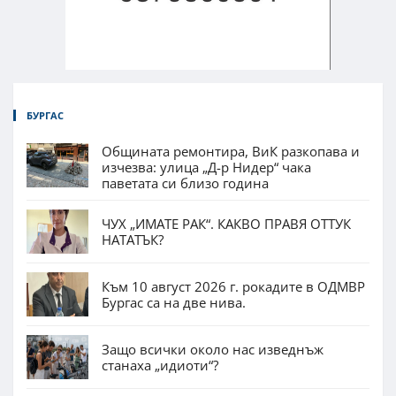
БУРГАС
Общината ремонтира, ВиК разкопава и
изчезва: улица „Д-р Нидер“ чака
паветата си близо година
ЧУХ „ИМАТЕ РАК“. КАКВО ПРАВЯ ОТТУК
НАТАТЪК?
Към 10 август 2026 г. рокадите в ОДМВР
Бургас са на две нива.
Защо всички около нас изведнъж
станаха „идиоти“?