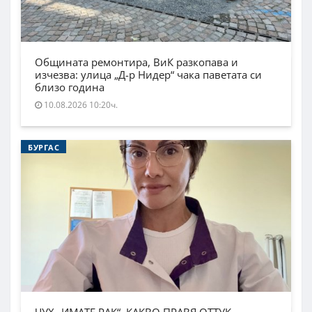
Общината ремонтира, ВиК разкопава и
изчезва: улица „Д-р Нидер“ чака паветата си
близо година
10.08.2026 10:20ч.
БУРГАС