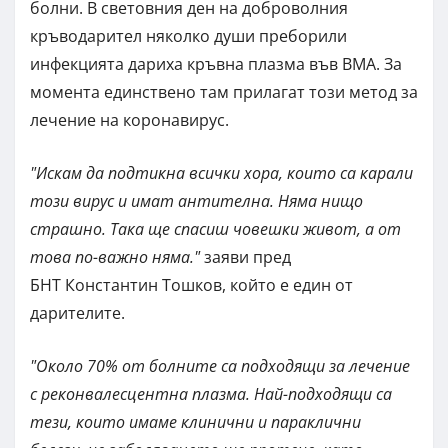
болни. В световния ден на доброволния
кръводарител няколко души преборили
инфекцията дариха кръвна плазма във ВМА. За
момента единствено там прилагат този метод за
лечение на коронавирус.
"Искам да подтикна всички хора, които са карали
този вирус и имат антителна. Няма нищо
страшно. Така ще спасиш човешки живот, а от
това по-важно няма."
заяви пред
БНТ Константин Тошков, който е един от
дарителите.
"Около 70% от болните са подходящи за лечение
с реконвалесцентна плазма. Най-подходящи са
тези, които имаме клинични и параклични