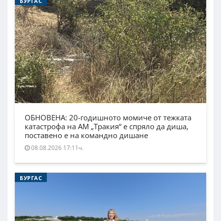
БУРГАС
ОБНОВЕНА: 20-годишното момиче от тежката
катастрофа на АМ „Тракия“ е спряло да диша,
поставено е на командно дишане
08.08.2026 17:11ч.
БУРГАС