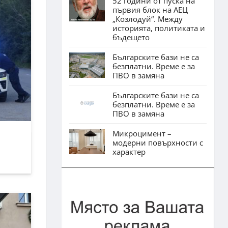
52 години от пуска на
първия блок на АЕЦ
„Козлодуй“. Между
историята, политиката и
бъдещето
Българските бази не са
безплатни. Време е за
ПВО в замяна
Българските бази не са
безплатни. Време е за
ПВО в замяна
Микроцимент –
модерни повърхности с
характер