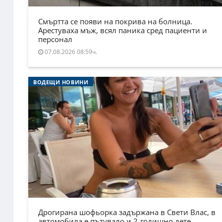
Смъртта се появи на покрива на болница.
Арестуваха мъж, всял паника сред пациенти и
персонал
07.08.2026 08:59ч.
ВОДЕЩИ НОВИНИ
Дрогирана шофьорка задържана в Свети Влас, в
автомобила е пътувало и 2-годишно дете