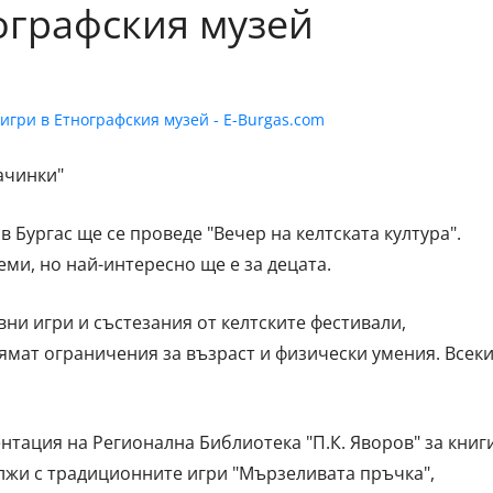
нографския музей
ачинки"
в Бургас ще се проведе "Вечер на келтската култура".
еми, но най-интересно ще е за децата.
вни игри и състезания от келтските фестивали,
ямат ограничения за възраст и физически умения. Всек
нтация на Регионална Библиотека "П.К. Яворов" за книги
лжи с традиционните игри "Мързеливата пръчка",