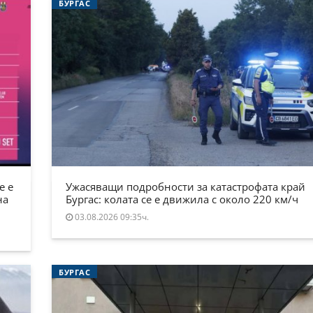
БУРГАС
е е
Ужасяващи подробности за катастрофата край
на
Бургас: колата се е движила с около 220 км/ч
03.08.2026 09:35ч.
БУРГАС