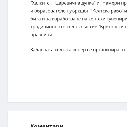
"Халките", "Царевична дупка" и "Намери п
и образователен уъркшоп "Келтска работил
бита и за изработване на келтски сувенир
традиционното келтско ястие "Бретонски п
празници.
Забавната келтска вечер се организира от
Коментари