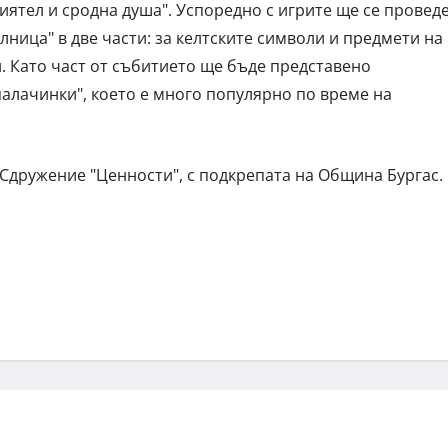
риятел и сродна душа". Успоредно с игрите ще се провед
ница" в две части: за келтските символи и предмети на
и. Като част от събитието ще бъде представено
алачинки", което е много популярно по време на
 Сдружение "Ценности", с подкрепата на Община Бургас.