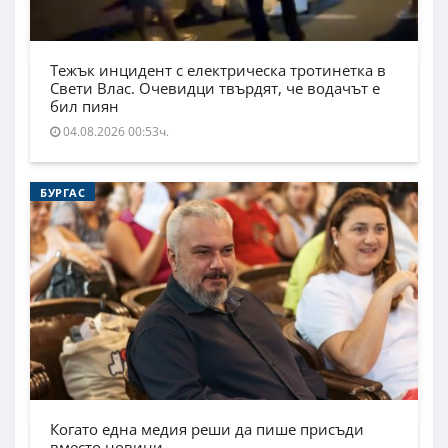
Тежък инцидент с електрическа тротинетка в
Свети Влас. Очевидци твърдят, че водачът е
бил пиян
04.08.2026 00:53ч.
БУРГАС
Когато една медия реши да пише присъди
вместо новини