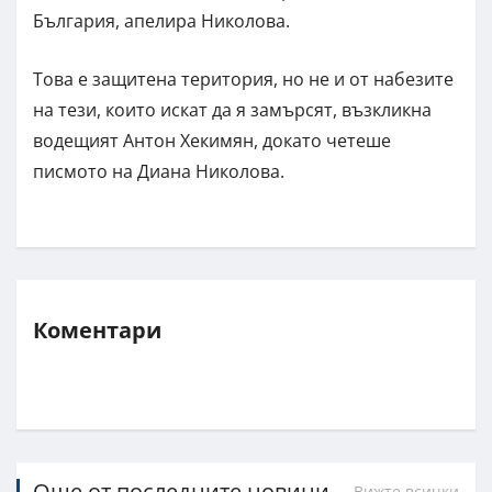
България, апелира Николова.
Това е защитена територия, но не и от набезите
на тези, които искат да я замърсят, възкликна
водещият Антон Хекимян, докато четеше
писмото на Диана Николова.
Коментари
Още от последните новини
Вижте всички