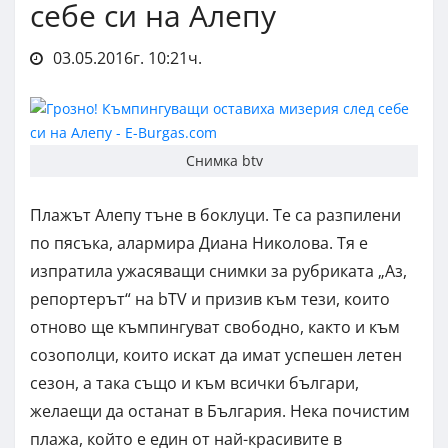
себе си на Алепу
03.05.2016г. 10:21ч.
Снимка btv
Плажът Алепу тъне в боклуци. Те са разпилени
по пясъка, алармира Диана Николова. Тя е
изпратила ужасяващи снимки за рубриката „Аз,
репортерът“ на bTV и призив към тези, които
отново ще къмпингуват свободно, както и към
созополци, които искат да имат успешен летен
сезон, а така също и към всички българи,
желаещи да останат в България. Нека почистим
плажа, който е един от най-красивите в