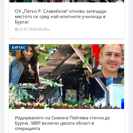
ОУ „Петко Р. Славейков“ отново затвърди
мястото си сред най-елитните училища в
Бургас
31.07.2026 09:36ч.
БУРГАС
Издирването на Симона Пейчева стигна до
Бургас. МВР включи цялата област в
операцията