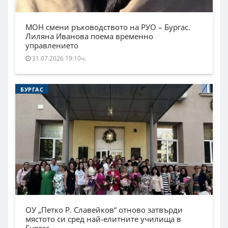
МОН смени ръководството на РУО – Бургас.
Лиляна Иванова поема временно
управлението
31.07.2026 19:10ч.
БУРГАС
ОУ „Петко Р. Славейков“ отново затвърди
мястото си сред най-елитните училища в