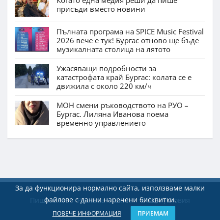
Когато една медия реши да пише
присъди вместо новини
Пълната програма на SPICE Music Festival
2026 вече е тук! Бургас отново ще бъде
музикалната столица на лятото
Ужасяващи подробности за
катастрофата край Бургас: колата се е
движила с около 220 км/ч
МОН смени ръководството на РУО –
Бургас. Лиляна Иванова поема
временно управлението
За да функционира нормално сайта, използваме малки
файлове с данни наречени бисквитки.
Пишете ни
Реклама
Екип
Общи условия
ПОВЕЧЕ ИНФОРМАЦИЯ
ПРИЕМАМ