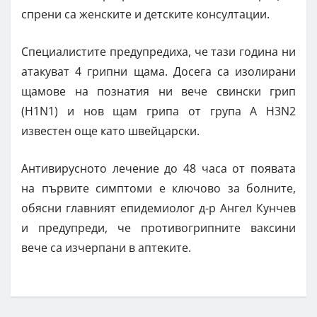
спрени са женските и детските консултации.
Специалистите предупредиха, че тази година ни
атакуват 4 грипни щама. Досега са изолирани
щамове на познатия ни вече свински грип
(Н1N1) и нов щам грипа от група А H3N2
известен още като швейцарски.
Антивирусното лечение до 48 часа от появата
на първите симптоми е ключово за болните,
обясни главният епидемиолог д-р Ангел Кунчев
и предупреди, че противогрипните ваксини
вече са изчерпани в аптеките.